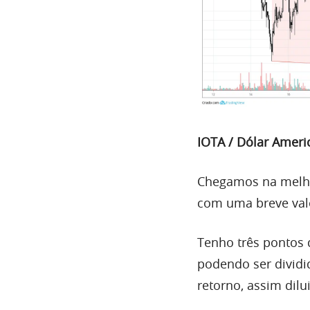
IOTA / Dólar Ameri
Chegamos na melh
com
uma
breve va
Tenho três pontos
podendo ser divid
retorno, assim dilu