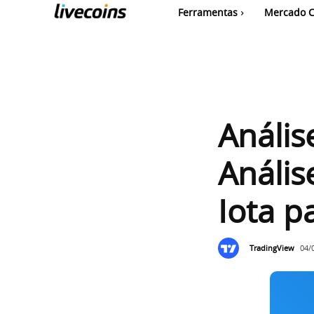
Ferramentas
Mercado C
Anális
Anális
Iota p
TradingView
04/