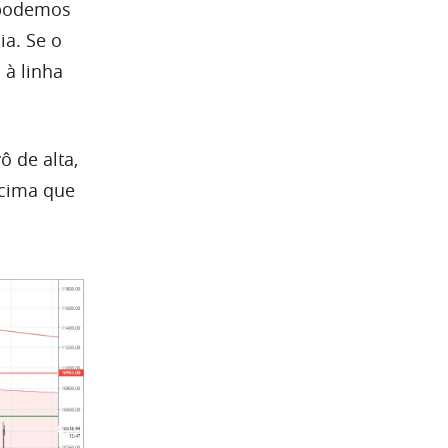
s podemos
ia. Se o
 à linha
vô de
alta
,
acima que