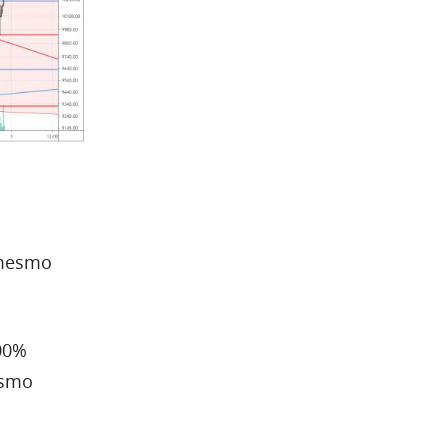
x mesmo
00%
esmo