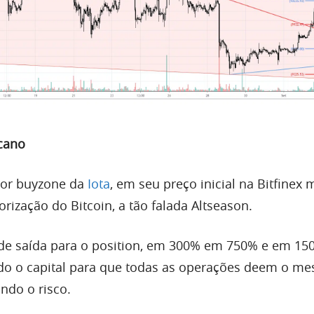
cano
or buyzone da
Iota
, em seu preço inicial na Bitfine
lorização do
Bitcoin
, a tão falada Altseason.
 de saída para o position, em 300% em 750% e em 15
ido o capital para que todas as operações deem o m
indo o risco.