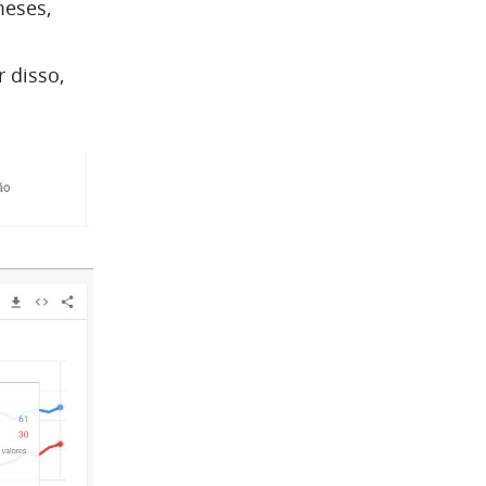
meses,
r disso,