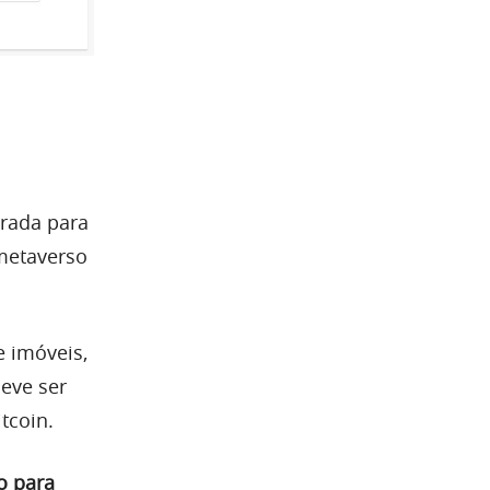
trada para
 metaverso
 imóveis,
deve ser
tcoin.
o para