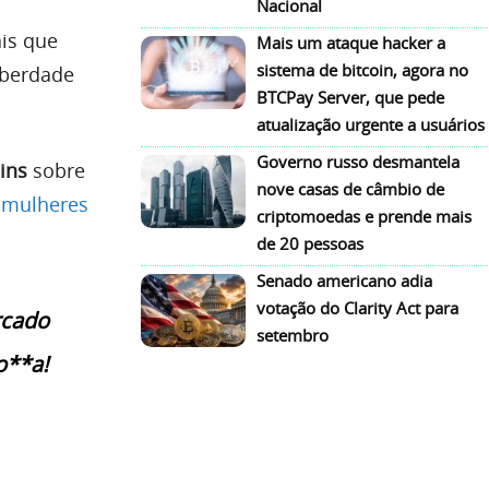
m
Nacional
ais que
Mais um ataque hacker a
sistema de bitcoin, agora no
iberdade
BTCPay Server, que pede
atualização urgente a usuários
Governo russo desmantela
ins
sobre
nove casas de câmbio de
 mulheres
criptomoedas e prende mais
de 20 pessoas
Senado americano adia
votação do Clarity Act para
rcado
setembro
o**a!