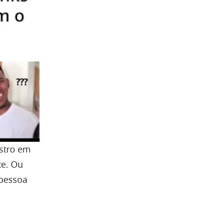
stro em
te. Ou
 pessoa