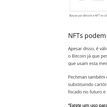
Buscar por Bitcoin e NFT no G
NFTs podem 
Apesar disso, é vá
o Bitcoin já que p
que usam esta mes
Pechman também ex
substituindo cartó
focado no futuro e
“Existe um uso par