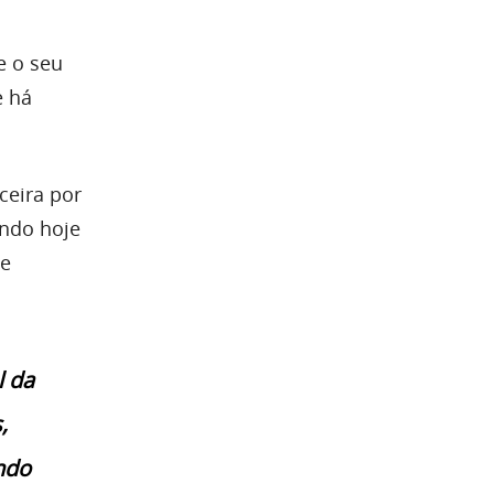
e o seu
e há
ceira por
endo hoje
ue
l da
,
ndo