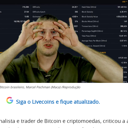
 Bitcoin brasileiro, Marcel Pechman (Maca) /Reprodução
Siga o Livecoins e fique atualizado.
lista e trader de Bitcoin e criptomoedas, criticou a