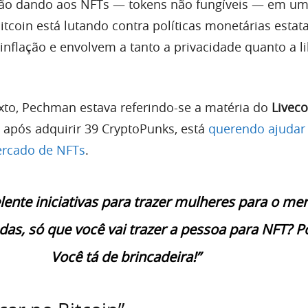
tão dando aos NFTs — tokens não fungíveis — em u
coin está lutando contra políticas monetárias estat
inflação e envolvem a tanto a privacidade quanto a l
xto, Pechman estava referindo-se a matéria do
Liveco
, após adquirir 39 CryptoPunks, está
querendo ajudar
rcado de NFTs
.
lente iniciativas para trazer mulheres para o me
as, só que você vai trazer a pessoa para NFT? P
Você tá de brincadeira!”