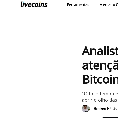
Ferramentas
Mercado C
Analist
atençã
Bitcoi
"O foco tem que 
abrir o olho das
Henrique HK
24/