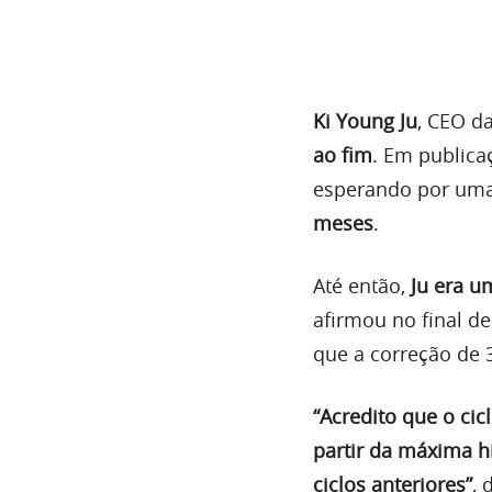
Ki Young Ju
, CEO d
ao fim
. Em publicaç
esperando por um
meses
.
Até então,
Ju era u
afirmou no final d
que a correção de 
“Acredito que o c
partir da máxima h
ciclos anteriores”
, 