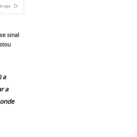
se sinal
stou
) a
r a
 onde