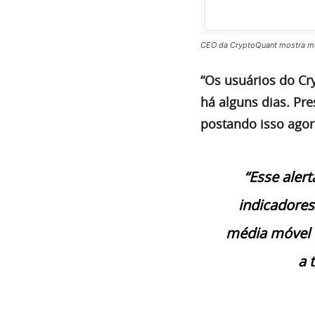
CEO da CryptoQuant mostra métr
“Os usuários do Cr
há alguns dias. Pr
postando isso agor
“Esse aler
indicadores
média móvel d
a 