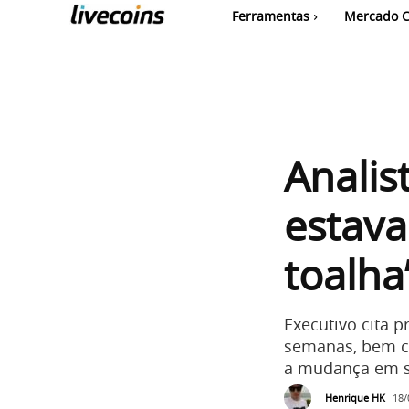
Ferramentas
Mercado C
Analis
estava
toalha
Executivo cita 
semanas, bem c
a mudança em s
Henrique HK
18/