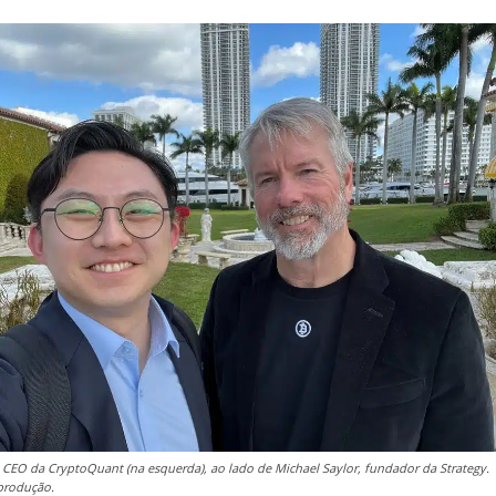
, CEO da CryptoQuant (na esquerda), ao lado de Michael Saylor, fundador da Strategy.
produção.