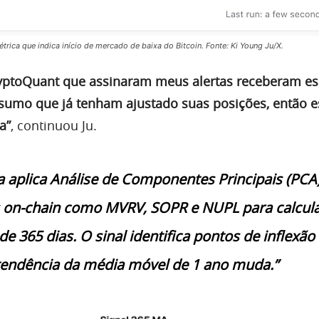
ica que indica início de mercado de baixa do Bitcoin. Fonte: Ki Young Ju/X.
yptoQuant que assinaram meus alertas receberam es
esumo que já tenham ajustado suas posições, então e
a”
, continuou Ju.
ta aplica Análise de Componentes Principais (PCA
 on-chain como MVRV, SOPR e NUPL para calcula
e 365 dias. O sinal identifica pontos de inflexão
tendência da média móvel de 1 ano muda.”