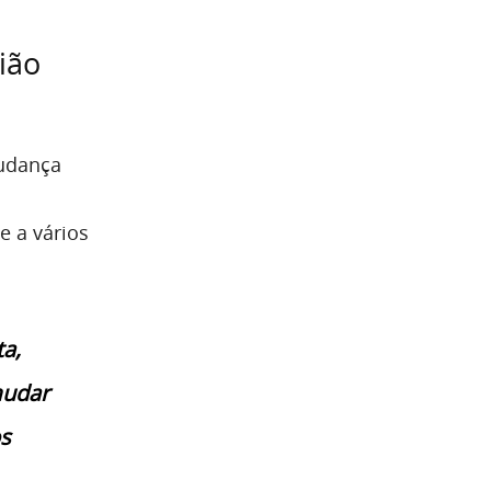
ião
mudança
e a vários
a,
mudar
os