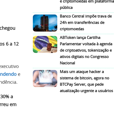
e criptomoedas em plataforma
pública
Banco Central impõe trava de
24h em transferências de
n chegou
criptomoedas
ABToken lança Cartilha
os 6 a 12
Parlamentar voltada à agenda
de criptoativos, tokenização e
ativos digitais no Congresso
Nacional
executivo
Mais um ataque hacker a
endendo
e
sistema de bitcoin, agora no
ndência.
BTCPay Server, que pede
atualização urgente a usuários
 30% a
orreu em