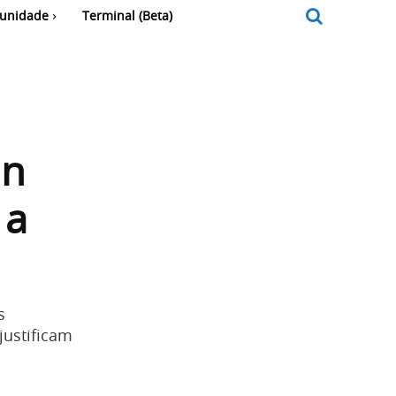
unidade
Terminal (Beta)
in
 a
s
ustificam