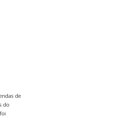
vendas de
s do
foi