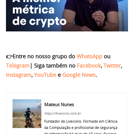
👉Entre no nosso grupo do
WhatsApp
ou
Telegram
|
Siga também no
Facebook
,
Twitter
,
Instagram
,
YouTube
e
Google News
.
Mateus Nunes
https://livecoins.com.br
Fundador do Livecoins. Formado em Ciência
da Computação e profissional de segurança
da informação há mais de 10 anos. Escreve