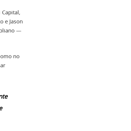
 Capital,
o e Jason
mpliano —
 como no
uar
nte
e