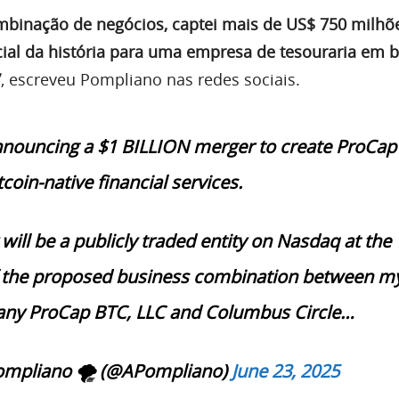
mbinação de negócios, captei mais de US$ 750 milhõ
cial da história para uma empresa de tesouraria em b
”
, escreveu Pompliano nas redes sociais.
nnouncing a $1 BILLION merger to create ProCap
tcoin-native financial services.
ill be a publicly traded entity on Nasdaq at the
f the proposed business combination between m
any ProCap BTC, LLC and Columbus Circle…
ompliano 🌪 (@APompliano)
June 23, 2025