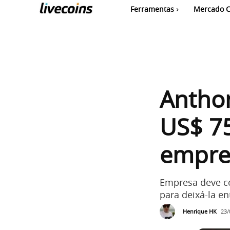
Ferramentas
Mercado C
Antho
US$ 7
empre
Empresa deve co
para deixá-la e
Henrique HK
23/