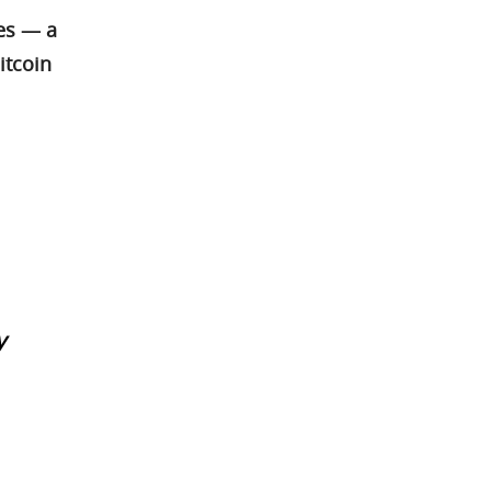
es — a
itcoin
y