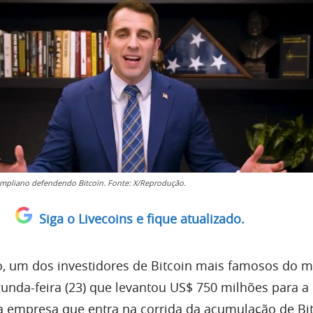
pliano defendendo Bitcoin. Fonte: X/Reprodução.
Siga o Livecoins e fique atualizado.
, um dos investidores de Bitcoin mais famosos do 
unda-feira (23) que levantou US$ 750 milhões para a
a empresa que entra na corrida da acumulação de Bit