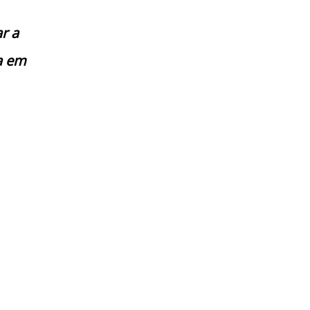
r a
a em