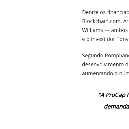
Dentre os financiad
Blockchain.com, Ar
Williams — ambos 
e o investidor To
Segundo Pompliano,
desenvolvimento de
aumentando o núm
“A ProCap F
demanda p