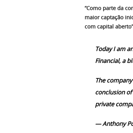
“Como parte da co
maior captação ini
com capital aberto
Today I am a
Financial, a bi
The company w
conclusion o
private comp
— Anthony P