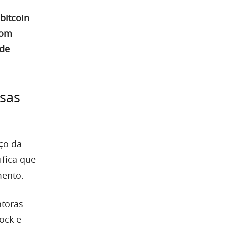
bitcoin
com
 de
esas
ço da
fica que
mento.
ntoras
ock e