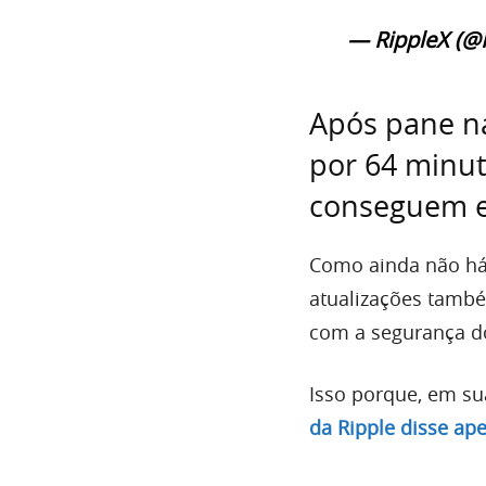
— RippleX (@
Após pane na
por 64 minut
conseguem e
Como ainda não há 
atualizações tamb
com a segurança do
Isso porque, em sua
da Ripple disse ap