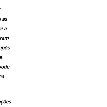
s as
e a
eram
após
e
 pode
ma
ações