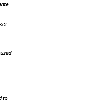
ente
sso
aused
d to