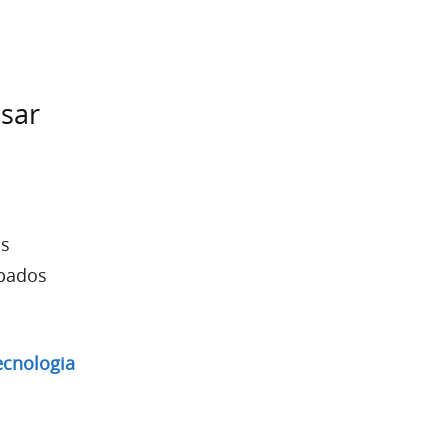
sar
as
upados
ecnologia