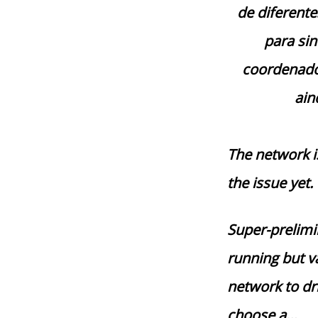
de diferente
para sin
coordenado 
ain
The network i
the issue yet.
Super-prelimi
running but v
network to dri
choose a…