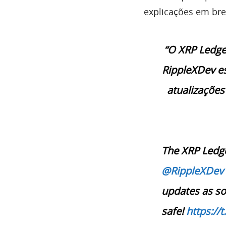
explicações em brev
“O XRP Ledge
RippleXDev es
atualizações
The XRP Ledg
@RippleXDev
updates as so
safe!
https:/