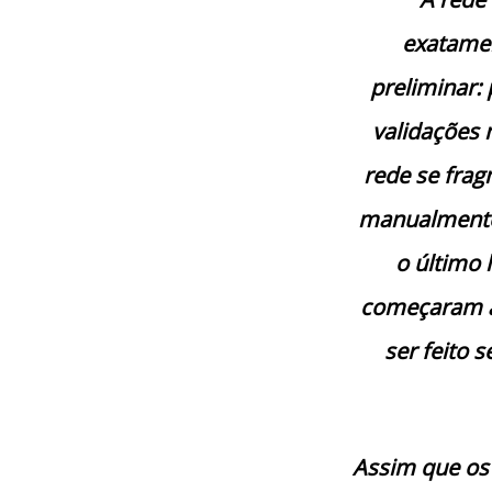
exatamen
preliminar:
validações 
rede se frag
manualmente 
o último 
começaram a 
ser feito
Assim que os