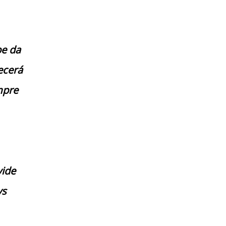
pe da
ecerá
mpre
vide
ys