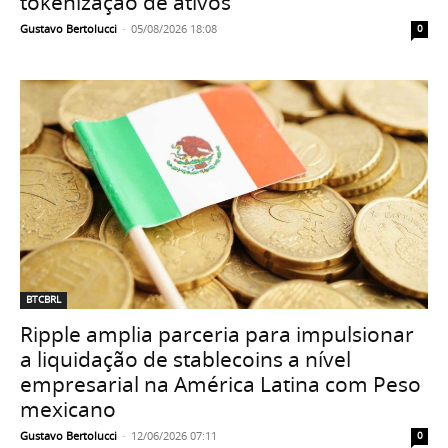
tokenização de ativos
Gustavo Bertolucci
-
05/08/2026 18:08
0
BTCBRL
Ripple amplia parceria para impulsionar
a liquidação de stablecoins a nível
empresarial na América Latina com Peso
mexicano
Gustavo Bertolucci
-
12/06/2026 07:11
0