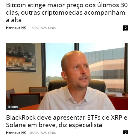
Bitcoin atinge maior preço dos últimos 30
dias, outras criptomoedas acompanham
a alta
Henrique HK
-
18/09/2025 14:03
0
Bitcoin
BlackRock deve apresentar ETFs de XRP e
Solana em breve, diz especialista
Henrique HK
-
08/08/2025 17:06
0