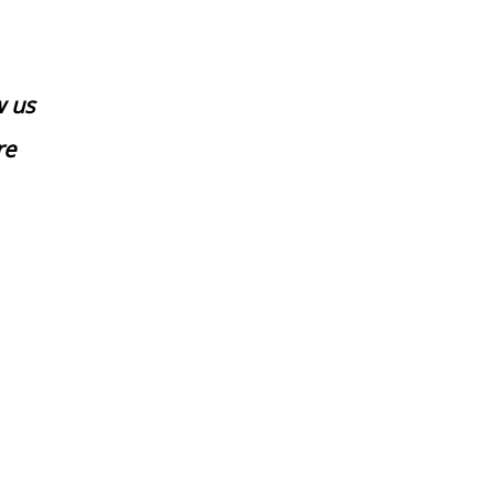
w us
re