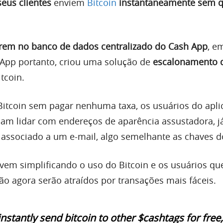
seus clientes
enviem
Bitcoin
instantaneamente
sem q
rem no banco de dados centralizado do Cash App
, e
 App portanto, criou uma solução de
escalonamento 
tcoin.
 Bitcoin sem pagar nenhuma taxa, os usuários do apli
m lidar com endereços de aparência assustadora, j
r associado a um e-mail, algo semelhante as chaves 
o vem simplificando o uso do Bitcoin e os usuários qu
zão agora serão atraídos por transações mais fáceis.
stantly send bitcoin to other $cashtags for free,