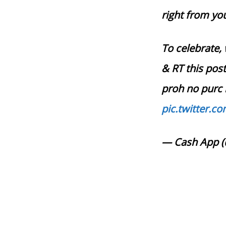
right from yo
To celebrate, 
& RT this pos
proh no purc 
pic.twitter.
— Cash App 