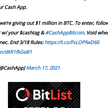
ur Cash App.
we’re giving out $1 million in BTC. To enter, follo
t w/ your $cashtag &
#CashAppBitcoin
. Void whe
nec. End 3/18 Rules:
https://t.co/FsLOPfwD66
com/dKR1fkGeB1
(@CashApp)
March 17, 2021