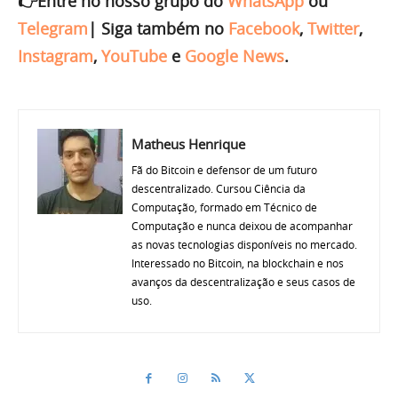
👉Entre no nosso grupo do
WhatsApp
ou
Telegram
|
Siga também no
Facebook
,
Twitter
,
Instagram
,
YouTube
e
Google News
.
Matheus Henrique
Fã do Bitcoin e defensor de um futuro
descentralizado. Cursou Ciência da
Computação, formado em Técnico de
Computação e nunca deixou de acompanhar
as novas tecnologias disponíveis no mercado.
Interessado no Bitcoin, na blockchain e nos
avanços da descentralização e seus casos de
uso.