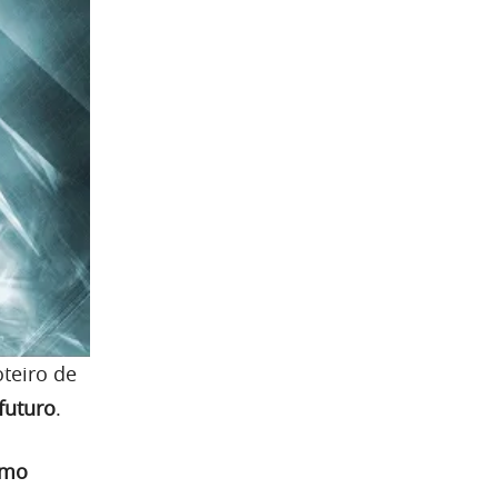
teiro de
futuro
.
omo