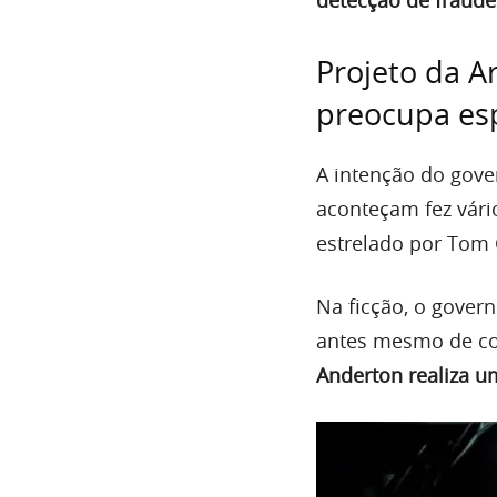
Projeto da A
preocupa esp
A intenção do gove
aconteçam fez vári
estrelado por Tom C
Na ficção, o gover
antes mesmo de com
Anderton realiza u