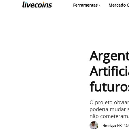
Ferramentas
Mercado C
Argent
Artifi
futuro
O projeto obvia
poderia mudar 
não cometeram
Henrique HK
12/