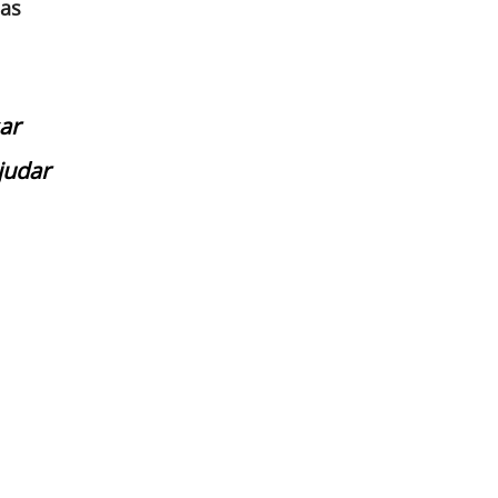
uas
ar
judar