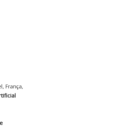
l, França,
tificial
 e