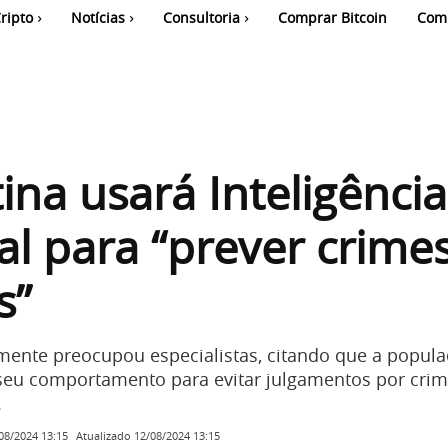
ripto
Notícias
Consultoria
Comprar Bitcoin
Com
ina usará Inteligência
cial para “prever crime
s”
mente preocupou especialistas, citando que a popul
seu comportamento para evitar julgamentos por cri
.
Atualizado
12/08/2024 13:15
08/2024 13:15