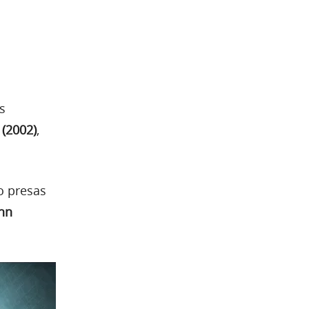
s
 (2002)
,
o presas
ohn