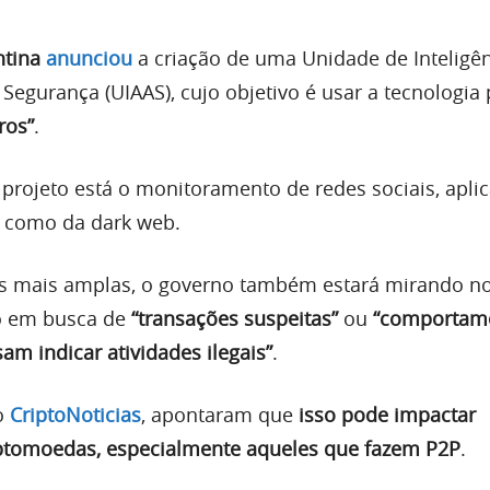
ntina
anunciou
a criação de uma Unidade de Inteligê
 à Segurança (UIAAS), cujo objetivo é usar a tecnologia
ros”
.
projeto está o monitoramento de redes sociais, aplic
m como da dark web.
s mais amplas, o governo também estará mirando n
o em busca de
“transações suspeitas”
ou
“comportam
m indicar atividades ilegais”
.
 o
CriptoNoticias
, apontaram que
isso pode impactar
iptomoedas, especialmente aqueles que fazem P2P
.