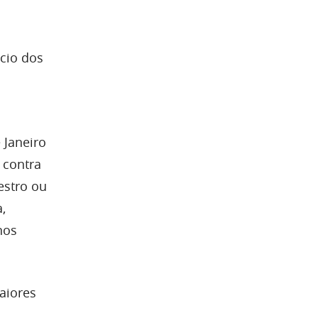
cio dos
 Janeiro
o contra
estro ou
,
nos
aiores