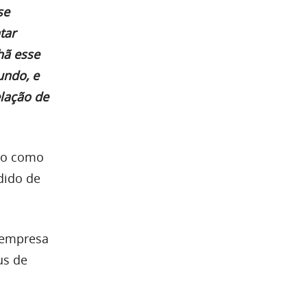
se
tar
hã esse
undo, e
lação de
ido como
dido de
 empresa
us de