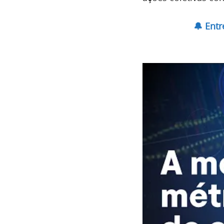
🔔 Ent