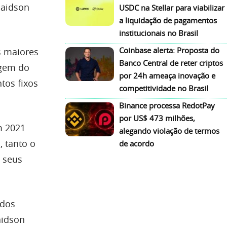
laidson
USDC na Stellar para viabilizar
a liquidação de pagamentos
institucionais no Brasil
Coinbase alerta: Proposta do
s maiores
Banco Central de reter criptos
agem do
por 24h ameaça inovação e
tos fixos
competitividade no Brasil
Binance processa RedotPay
por US$ 473 milhões,
m 2021
alegando violação de termos
, tanto o
de acordo
m seus
odos
aidson