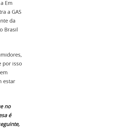
nia Em
tra a GAS
ente da
o Brasil
umidores,
 por isso
o em
 estar
ue no
esa é
seguinte,