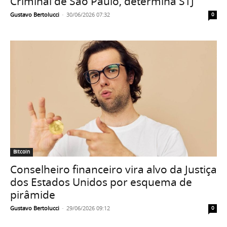
Criminal de São Paulo, determina STJ
Gustavo Bertolucci
-
30/06/2026 07:32
0
Bitcoin
Conselheiro financeiro vira alvo da Justiça
dos Estados Unidos por esquema de
pirâmide
Gustavo Bertolucci
-
29/06/2026 09:12
0