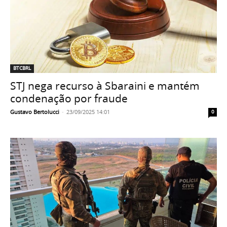
BTCBRL
STJ nega recurso à Sbaraini e mantém
condenação por fraude
Gustavo Bertolucci
-
23/09/2025 14:01
0