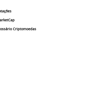
otações
arketCap
lossário Criptomoedas