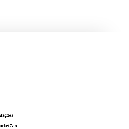
otações
arketCap