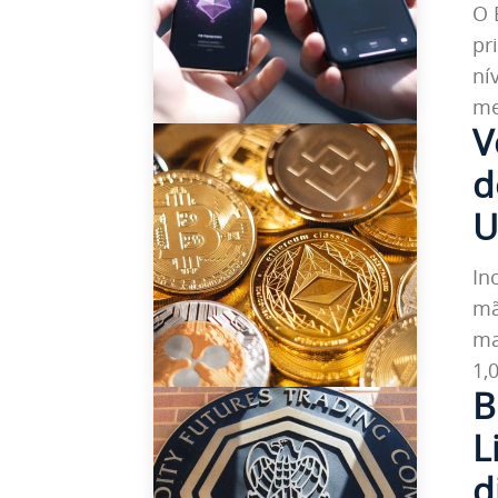
O 
pr
ní
me
V
d
U
In
mã
ma
1,
B
L
d