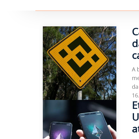
C
d
c
A 
me
da
16.
E
U
a