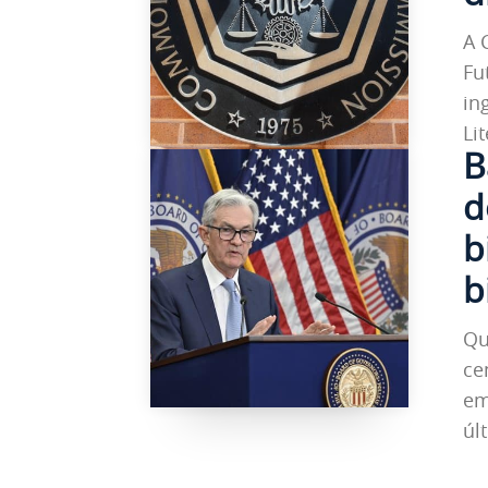
A 
Fu
in
Li
B
d
b
b
Qu
ce
em