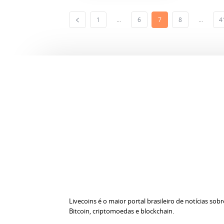
...
...
1
6
7
8
4
Livecoins é o maior portal brasileiro de notícias sobr
Bitcoin, criptomoedas e blockchain.