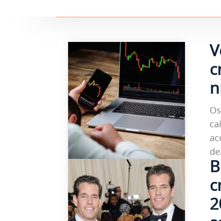
V
c
n
Os
ca
ac
de
B
c
2