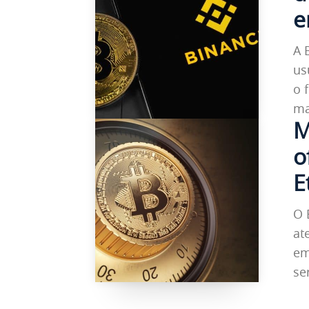
e
A 
us
o fi
ma
M
o
E
O 
at
em
ser