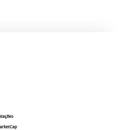
otações
arketCap