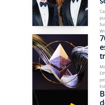
s
Ca
pu
fu
Wi
7
e
t
Ma
Et
pe
Es
B
d