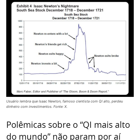
Usuário lembra que Isaac Newton, famoso cientista com QI alto, perdeu
dinheiro com investimentos. Fonte: X.
Polêmicas sobre o “QI mais alto
do mundo” não param por aí