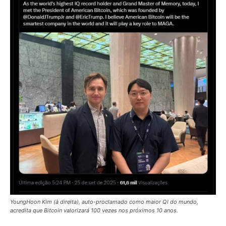
YoungHoon Kim (à direita), auto-proclamado como maior QI do mundo,
acredita que Bitcoin valorizará 100 vezes nos próximos 10 anos.