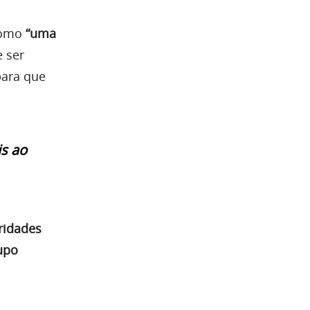
como
“uma
e ser
para que
s ao
ridades
rupo