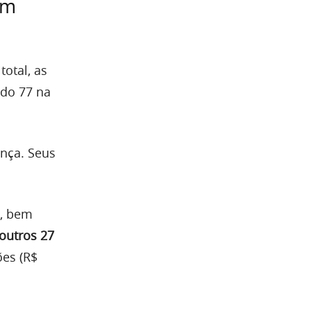
am
otal, as
ndo 77 na
ança. Seus
, bem
outros 27
ões (R$