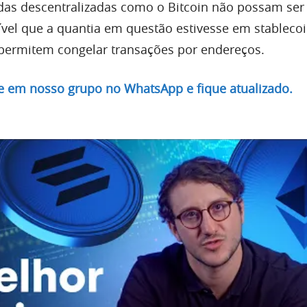
as descentralizadas como o Bitcoin não possam ser
ível que a quantia em questão estivesse em stablec
permitem congelar transações por endereços.
re em nosso grupo no WhatsApp e fique atualizado.