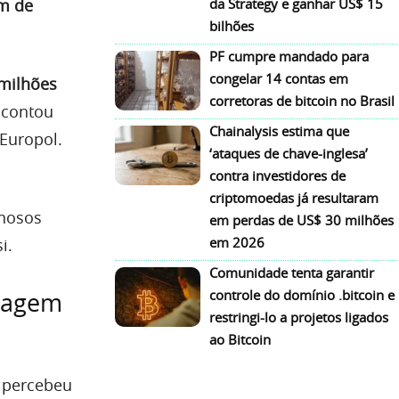
m de
da Strategy e ganhar US$ 15
bilhões
PF cumpre mandado para
congelar 14 contas em
 milhões
corretoras de bitcoin no Brasil
 contou
Chainalysis estima que
Europol.
‘ataques de chave-inglesa’
contra investidores de
criptomoedas já resultaram
inosos
em perdas de US$ 30 milhões
em 2026
i.
Comunidade tenta garantir
controle do domínio .bitcoin e
avagem
restringi-lo a projetos ligados
ao Bitcoin
 percebeu