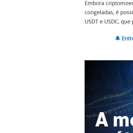
Embora criptomoed
congeladas, é poss
USDT e USDC, que 
🔔 Ent