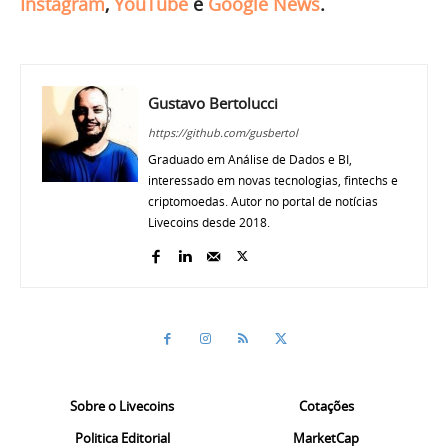
Instagram
,
YouTube
e
Google News
.
Gustavo Bertolucci
https://github.com/gusbertol
Graduado em Análise de Dados e BI,
interessado em novas tecnologias, fintechs e
criptomoedas. Autor no portal de notícias
Livecoins desde 2018.
Sobre o Livecoins
Cotações
Politica Editorial
MarketCap