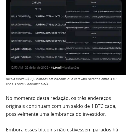
Baleia move R$ 6,9 bilhões em bitcoins que estavam parados entre 3 a 5
anos. Fonte: Lookonchain/X.
No momento desta redação, os três endereços
originais continuam com um saldo de 1 BTC cada,
possivelmente uma lembrança do investidor.
Embora esses bitcoins não estivessem parados há