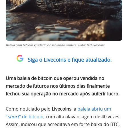
Baleia com bitcoin grudado observando câmera. Foto: IA/Livecoins.
Siga o Livecoins e fique atualizado.
Uma baleia de bitcoin que operou vendida no
mercado de futuros nos últimos dias finalmente
fechou sua operação no mercado após auferir lucro.
Como noticiado pelo
Livecoins
, a
baleia abriu um
“
short
” de bitcoin
, com alta alavancagem de 40 vezes.
Assim, indicou que acreditava em forte baixa do BTC,