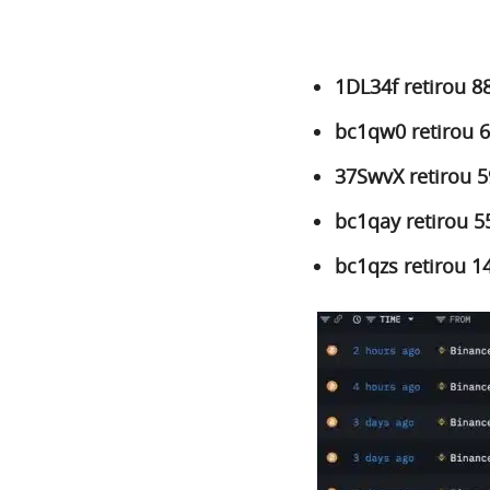
1DL34f retirou 8
bc1qw0 retirou 6
37SwvX retirou 5
bc1qay retirou 5
bc1qzs retirou 1