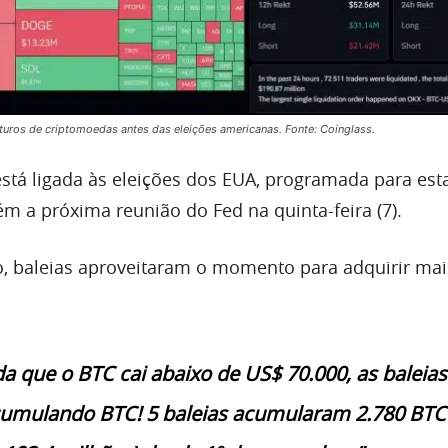
uros de criptomoedas antes das eleições americanas. Fonte: Coinglass.
 está ligada às eleições dos EUA, programada para esta
ém a próxima reunião do Fed na quinta-feira (7).
, baleias aproveitaram o momento para adquirir mai
a que o BTC cai abaixo de US$ 70.000, as baleias
umulando BTC! 5 baleias acumularam 2.780 BTC