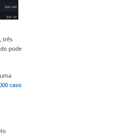
 três
tudo pode
m uma
.000 caso
elo