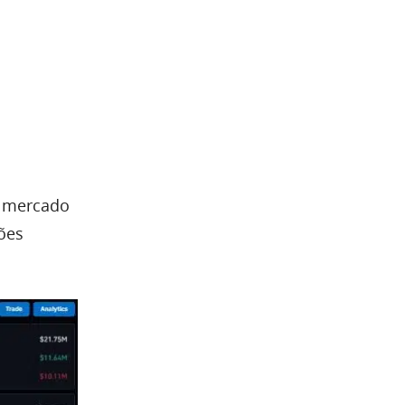
o mercado
ões