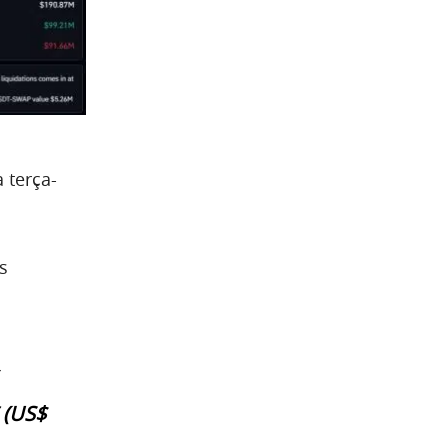
 terça-
s
 (US$