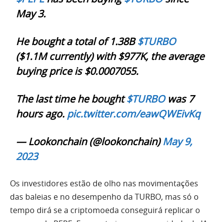
May 3.
He bought a total of 1.38B
$TURBO
($1.1M currently) with $977K, the average
buying price is $0.0007055.
The last time he bought
$TURBO
was 7
hours ago.
pic.twitter.com/eawQWEivKq
— Lookonchain (@lookonchain)
May 9,
2023
Os investidores estão de olho nas movimentações
das baleias e no desempenho da TURBO, mas só o
tempo dirá se a criptomoeda conseguirá replicar o