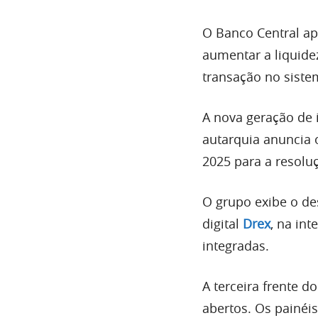
O Banco Central a
aumentar a liquide
transação no siste
A nova geração de 
autarquia anuncia 
2025 para a resolu
O grupo exibe o de
digital
Drex
, na int
integradas.
A terceira frente d
abertos. Os painéi