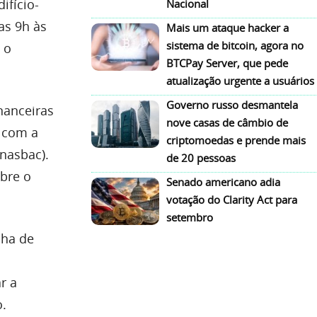
ifício-
Nacional
as 9h às
Mais um ataque hacker a
sistema de bitcoin, agora no
 o
BTCPay Server, que pede
atualização urgente a usuários
Governo russo desmantela
nanceiras
nove casas de câmbio de
a com a
criptomoedas e prende mais
nasbac).
de 20 pessoas
obre o
Senado americano adia
votação do Clarity Act para
setembro
cha de
r a
o.