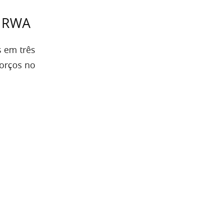
s RWA
s em três
forços no