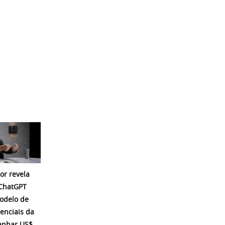
or revela
 ChatGPT
modelo de
enciais da
ganhar US$