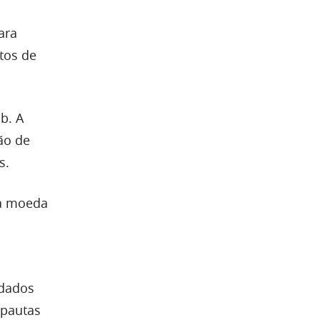
ara
tos de
b. A
ão de
s.
na moeda
 dados
 pautas