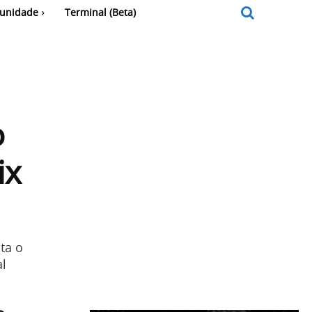
unidade
Terminal (Beta)
o
ix
ta o
al