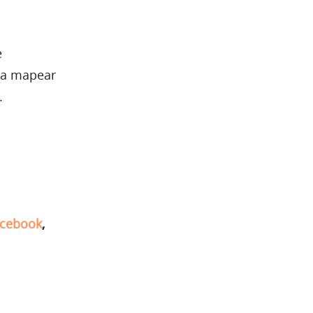
e
ara mapear
.
cebook
,