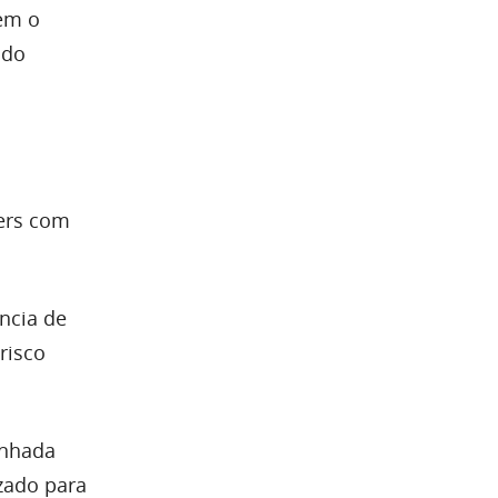
nem o
ado
pers com
ncia de
risco
enhada
zado para