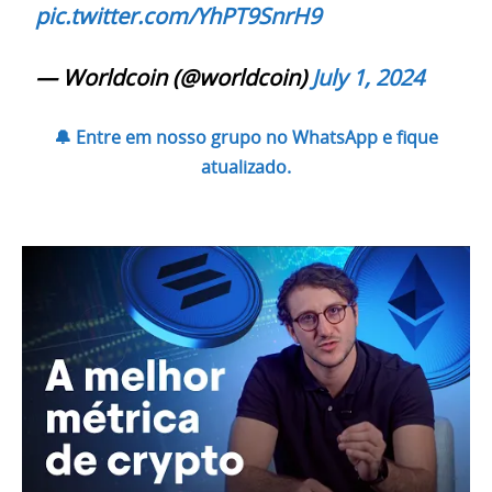
pic.twitter.com/YhPT9SnrH9
— Worldcoin (@worldcoin)
July 1, 2024
🔔 Entre em nosso grupo no WhatsApp e fique
atualizado.