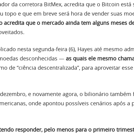
ador da corretora BitMex, acredita que o Bitcoin está 
u topo e que em breve será hora de vender suas mo
io acredita que o mercado ainda tem alguns meses de
oveitados.
icado nesta segunda-feira (6), Hayes até mesmo adm
omoedas desconhecidas —
as quais ele mesmo cham
o de “ciência descentralizada”, para aproveitar esse
dezembro, e novamente agora, o bilionário também 
americanas, onde apontou possíveis cenários após a 
tendo responder, pelo menos para o primeiro trimest