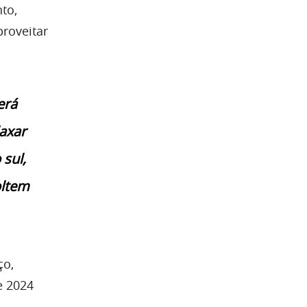
to,
proveitar
erá
laxar
 sul,
oltem
ço,
e 2024