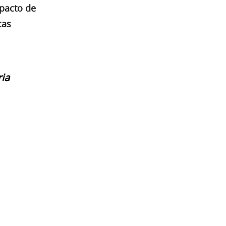
mpacto de
cas
ria