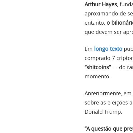
Arthur Hayes
, fund
aproximando de se
entanto,
o bilionár
que devem ser apr
Em
longo texto
publ
comprado 7 cript
“shitcoins”
— do ram
momento.
Anteriormente, em 
sobre as eleições 
Donald Trump.
“A questão que pre