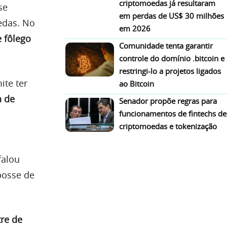
criptomoedas já resultaram
se
em perdas de US$ 30 milhões
edas. No
em 2026
 fôlego
Comunidade tenta garantir
controle do domínio .bitcoin e
restringi-lo a projetos ligados
ite ter
ao Bitcoin
a de
Senador propõe regras para
funcionamentos de fintechs de
criptomoedas e tokenização
falou
posse de
re de