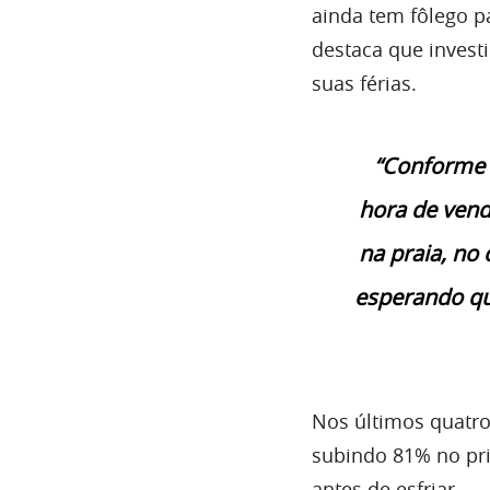
ainda tem fôlego p
destaca que invest
suas férias.
“Conforme 
hora de vende
na praia, no
esperando que
Nos últimos quatro
subindo 81% no pr
antes de esfriar.