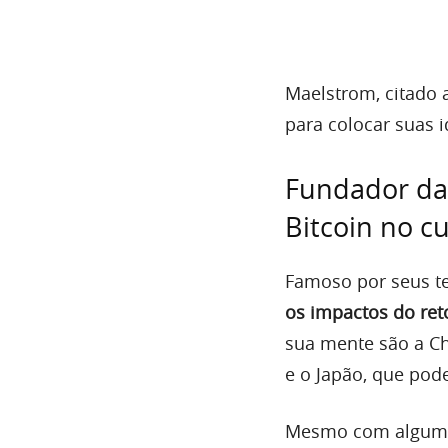
Maelstrom, citado a
para colocar suas i
Fundador da
Bitcoin no c
Famoso por seus t
os impactos do re
sua mente são a Ch
e o Japão, que pod
Mesmo com algumas 