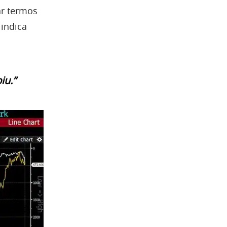
ar termos
indica
iu.”