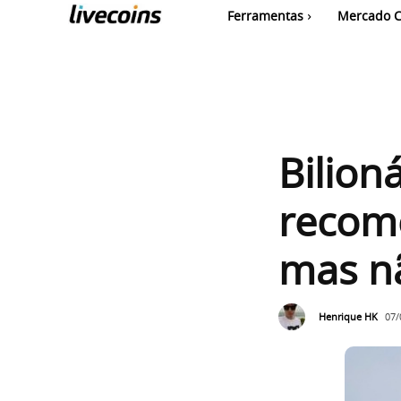
Ferramentas
Mercado C
Bilion
recome
mas n
Henrique HK
07/