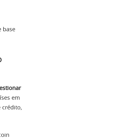
e base
o
estionar
íses em
crédito,
coin