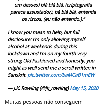
um desses) blá blá blá, (criptografia
parece assustador), bá blá blá, entenda
os riscos, (eu não entendo.).”
I know you mean to help, but full
disclosure: I’m only allowing myself
alcohol at weekends during this
lockdown and I’m on my fourth very
strong Old Fashioned and honestly, you
might as well send me a scroll written in
Sanskrit.
pic.twitter.com/baMCaB1mEW
— J.K. Rowling (@jk_rowling)
May 15, 2020
Muitas pessoas não conseguem