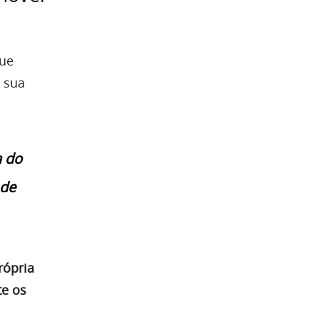
que
 sua
a do
 de
rópria
e os