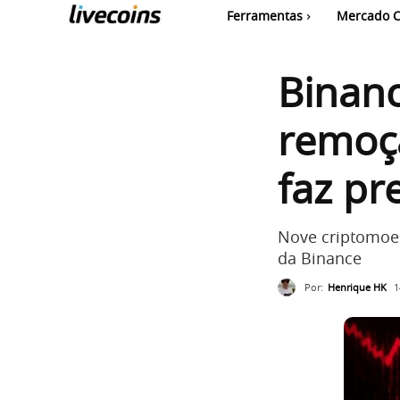
Ferramentas
Mercado C
Binanc
remoç
faz pr
Nove criptomoe
da Binance
Por:
Henrique HK
1