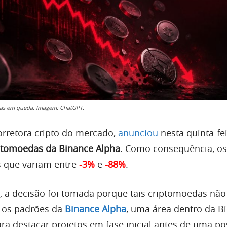
as em queda. Imagem: ChatGPT.
orretora cripto do mercado,
anunciou
nesta quinta-fei
ptomoedas da Binance Alpha
. Como consequência, os
 que variam entre
-3%
e
-88%
.
 a decisão foi tomada porque tais criptomoedas nã
 os padrões da
Binance Alpha
, uma área dentro da B
ra destacar projetos em fase inicial antes de uma po