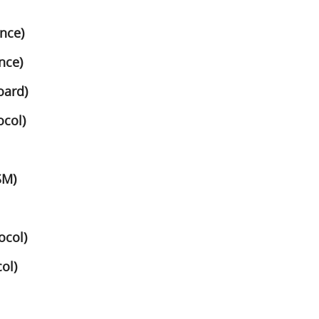
ance)
nce)
oard)
ocol)
SM)
ocol)
col)