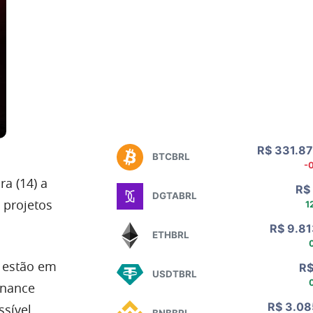
ra (14) a
 projetos
o estão em
inance
ssível