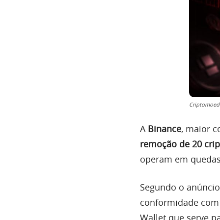
Criptomoed
A
Binance
, maior c
remoção de 20 cri
operam em quedas
Segundo o anúncio,
conformidade com
Wallet que serve pa