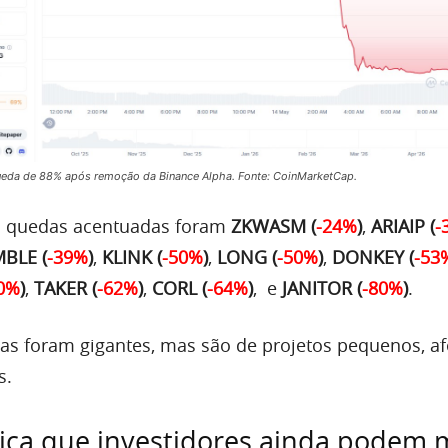
da de 88% após remoção da Binance Alpha. Fonte: CoinMarketCap.
m quedas acentuadas foram
ZKWASM (
-24%
)
,
ARIAIP (
-
BLE (
-39%
)
,
KLINK (
-50%
)
,
LONG (
-50%
)
,
DONKEY (
-53
0%
)
,
TAKER (
-62%
)
,
CORL (
-64%
)
, e
JANITOR (
-80%
)
.
das foram gigantes, mas são de projetos pequenos, a
s.
ica que investidores ainda podem 