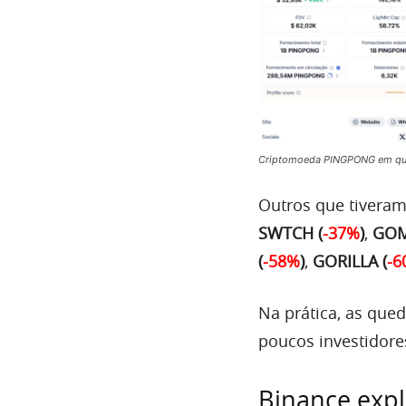
Criptomoeda PINGPONG em que
Outros que tivera
SWTCH (
-37%
)
,
GOM
(
-58%
)
,
GORILLA (
-6
Na prática, as que
poucos investidore
Binance expl