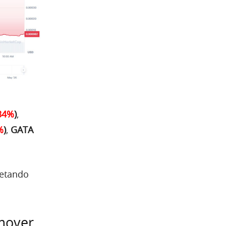
34%
)
,
%
)
,
GATA
fetando
mover