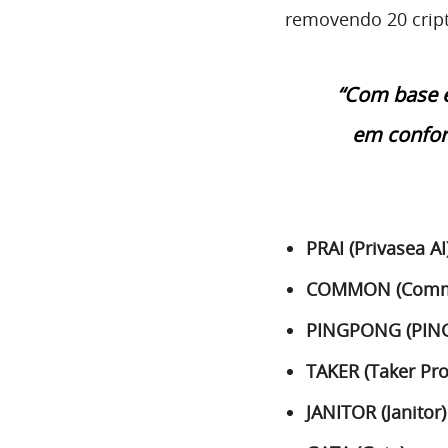
removendo 20 crip
“Com base e
em confor
PRAI (Privasea AI
COMMON (Com
PINGPONG (PIN
TAKER (Taker Pro
JANITOR (Janitor)