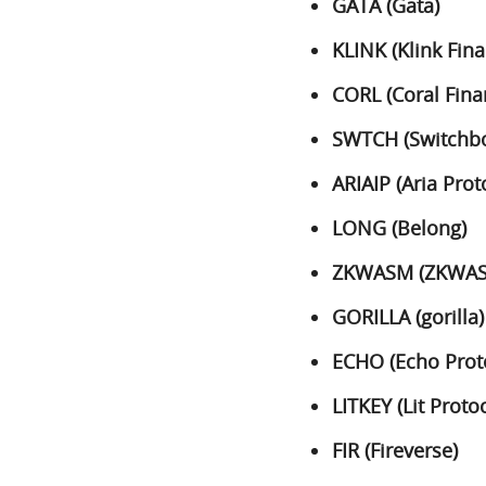
GATA (Gata)
KLINK (Klink Fin
CORL (Coral Fina
SWTCH (Switchb
ARIAIP (Aria Prot
LONG (Belong)
ZKWASM (ZKWA
GORILLA (gorilla)
ECHO (Echo Prot
LITKEY (Lit Proto
FIR (Fireverse)