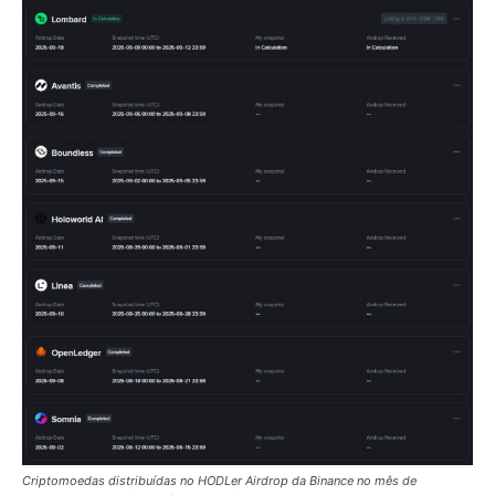
Criptomoedas distribuídas no HODLer Airdrop da Binance no mês de