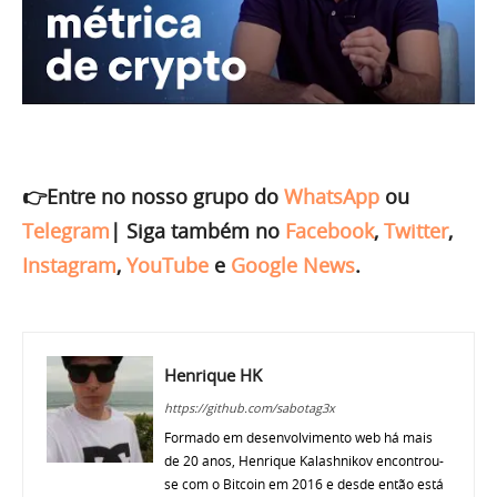
👉Entre no nosso grupo do
WhatsApp
ou
Telegram
|
Siga também no
Facebook
,
Twitter
,
Instagram
,
YouTube
e
Google News
.
Henrique HK
https://github.com/sabotag3x
Formado em desenvolvimento web há mais
de 20 anos, Henrique Kalashnikov encontrou-
se com o Bitcoin em 2016 e desde então está