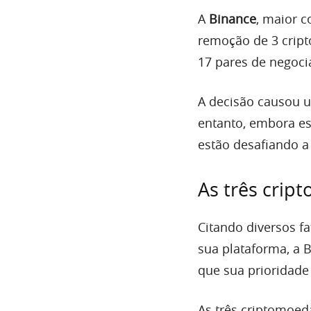
A
Binance
, maior c
remoção de 3 crip
17 pares de negoci
A decisão causou u
entanto, embora e
estão desafiando a
As três crip
Citando diversos f
sua plataforma, a
que sua prioridade
As três criptomoe