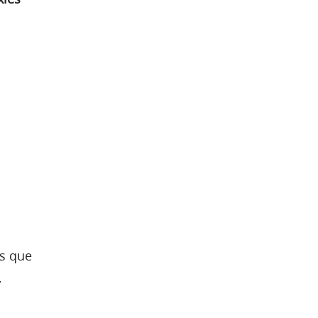
os que
,