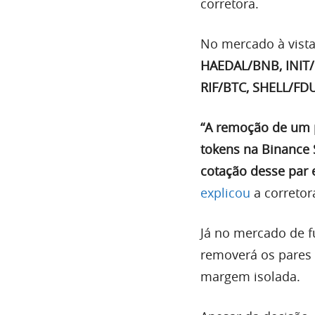
corretora.
No mercado à vista
HAEDAL/BNB, INIT
RIF/BTC, SHELL/FD
“A remoção de um p
tokens na Binance 
cotação desse par 
explicou
a corretor
Já no mercado de f
removerá os pares
margem isolada.