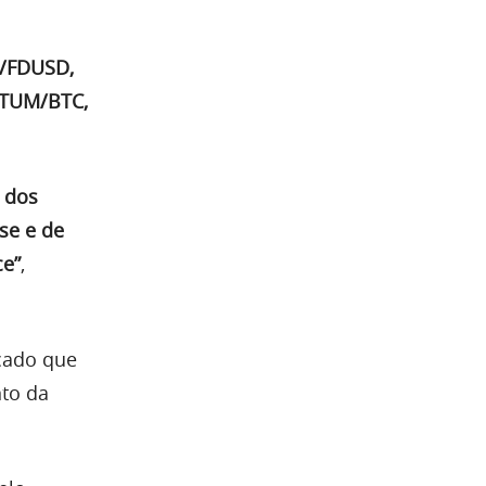
/FDUSD,
QTUM/BTC,
e dos
se e de
ce”
,
cado que
to da