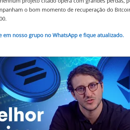
 nenhum projeto citado opera com grandes perdas, p
companham o bom momento de recuperação do Bitcoi
00.
re em nosso grupo no WhatsApp e fique atualizado.