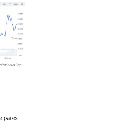
CoinMarketCap.
e pares
a