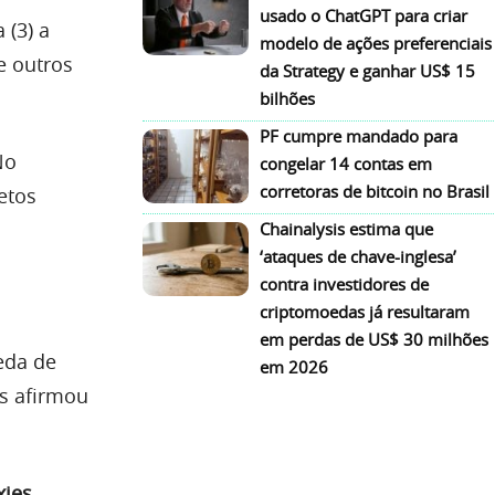
usado o ChatGPT para criar
 (3) a
modelo de ações preferenciais
e outros
da Strategy e ganhar US$ 15
bilhões
PF cumpre mandado para
No
congelar 14 contas em
corretoras de bitcoin no Brasil
etos
Chainalysis estima que
‘ataques de chave-inglesa’
contra investidores de
criptomoedas já resultaram
em perdas de US$ 30 milhões
eda de
em 2026
s afirmou
xies