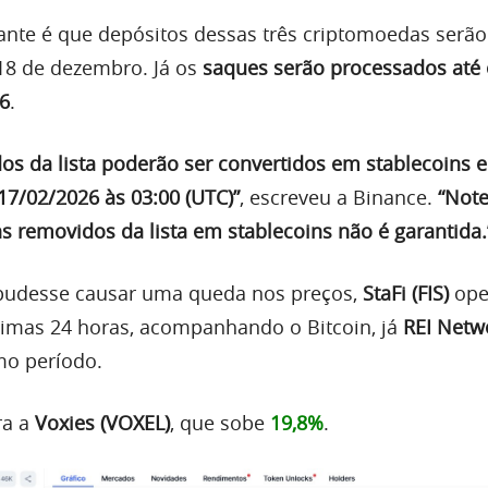
ante é que depósitos dessas três criptomoedas serão
18 de dezembro. Já os
saques serão processados até 
26
.
os da lista poderão ser convertidos em stablecoins
17/02/2026 às 03:00 (UTC)”
, escreveu a Binance.
“Note
s removidos da lista em stablecoins não é garantida.
pudesse causar uma queda nos preços,
StaFi (FIS)
ope
timas 24 horas, acompanhando o Bitcoin, já
REI Netwo
o período.
ra a
Voxies (VOXEL)
, que sobe
19,8%
.