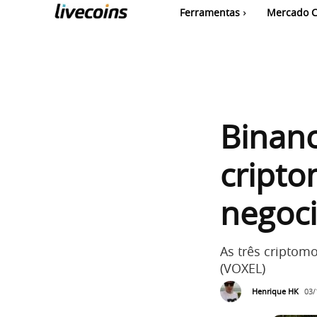
Ferramentas
Mercado C
Binan
cripto
negoc
As três criptomo
(VOXEL)
Henrique HK
03/