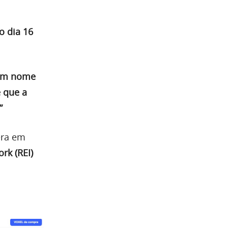
o dia 16
 em nome
 que a
”
ra em
rk (REI)