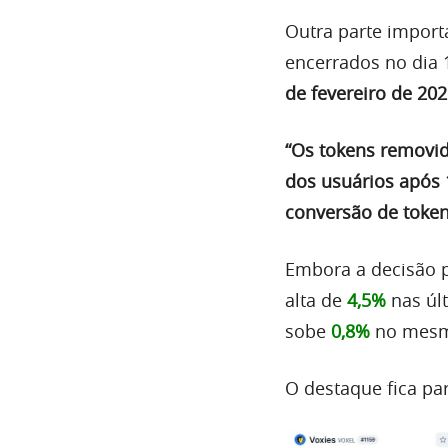
Outra parte import
encerrados no dia 
de fevereiro de 20
“Os tokens removid
dos usuários após 
conversão de token
Embora a decisão 
alta de
4,5%
nas úl
sobe
0,8%
no mesm
O destaque fica pa