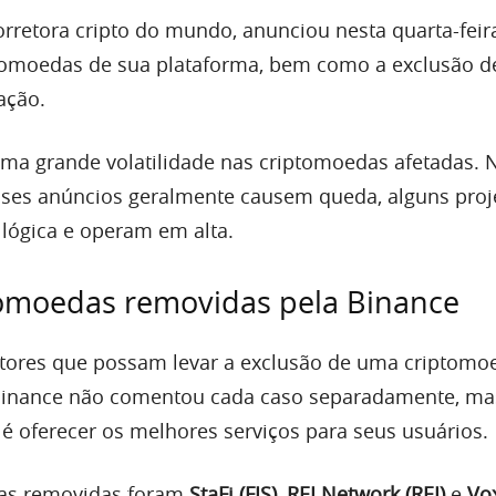
orretora cripto do mundo, anunciou nesta quarta-feira
tomoedas de sua plataforma, bem como a exclusão d
ação.
ma grande volatilidade nas criptomoedas afetadas. 
sses anúncios geralmente causem queda, alguns proj
 lógica e operam em alta.
tomoedas removidas pela Binance
atores que possam levar a exclusão de uma criptomo
 Binance não comentou cada caso separadamente, ma
 é oferecer os melhores serviços para seus usuários.
das removidas foram
StaFi (FIS)
,
REI Network (REI)
e
Vo