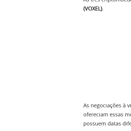
(VOXEL)
.
As negociações à v
ofereciam essas mo
possuem datas dif