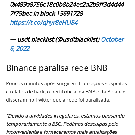
0x489a8756c18c0b8b24ec2a2b9ff3d4d44
7f79bec in block 15691728
https://t.co/qhyr8eHU84
— usdt blacklist (@usdtblacklist)
October
6, 2022
Binance paralisa rede BNB
Poucos minutos após surgirem transações suspeitas
e relatos de hack, o perfil oficial da BNB e da Binance
disseram no Twitter que a rede foi paralisada.
“Devido a atividades irregulares, estamos pausando
temporariamente a BSC. Pedimos desculpas pelo
inconveniente e forneceremos mais atualizações