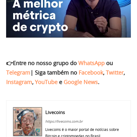
👉Entre no nosso grupo do
WhatsApp
ou
Telegram
|
Siga também no
Facebook
,
Twitter
,
Instagram
,
YouTube
e
Google News
.
Livecoins
https://livecoins.com.br
Livecoins é o maior portal de notícias sobre
Bitcoin e criptomoedas no Brasil.