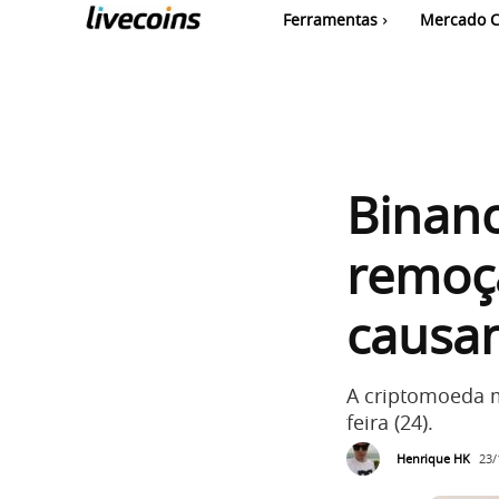
Ferramentas
Mercado C
Binan
remoç
causa
A criptomoeda m
feira (24).
Henrique HK
23/