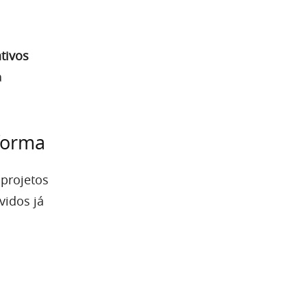
tivos
a
forma
projetos
vidos já