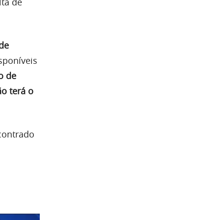
lta de
 de
sponíveis
o de
o terá o
contrado