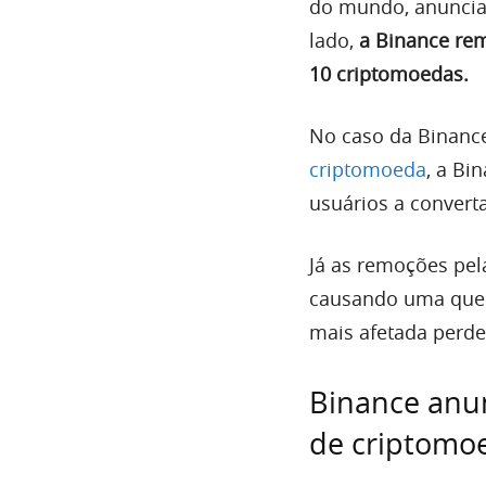
do mundo, anuncia
lado,
a Binance re
10 criptomoedas.
No caso da Binance
criptomoeda
, a Bi
usuários a convert
Já as remoções pel
causando uma qued
mais afetada perdeu
Binance anu
de criptomo