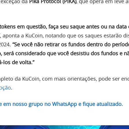
m exceção da
Pika Protocol (PIKA)
, que opera em leve a
 tokens em questão, faça seu saque antes ou na data
, aponta a KuCoin, notando que os saques estarão di
2024.
“Se você não retirar os fundos dentro do períod
, será considerado que você desistiu dos fundos e nã
á-los de volta.”
leto da KuCoin, com mais orientações, pode ser en
oção
.
re em nosso grupo no WhatsApp e fique atualizado.