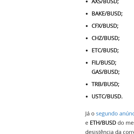
AXS/BUSD;
BAKE/BUSD;
CFX/BUSD;
CHZ/BUSD;
ETC/BUSD;
FIL/BUSD;
GAS/BUSD;
TRB/BUSD;
USTC/BUSD.
Já o
segundo anúnc
e
ETH/BUSD
do mer
desistência da cor