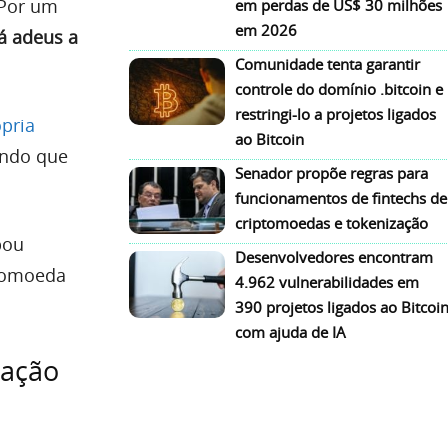
 Por um
em perdas de US$ 30 milhões
em 2026
á adeus a
Comunidade tenta garantir
controle do domínio .bitcoin e
restringi-lo a projetos ligados
pria
ao Bitcoin
indo que
Senador propõe regras para
funcionamentos de fintechs de
criptomoedas e tokenização
bou
Desenvolvedores encontram
ptomoeda
4.962 vulnerabilidades em
390 projetos ligados ao Bitcoi
com ajuda de IA
iação