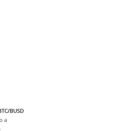
BTC/BUSD
o a
o