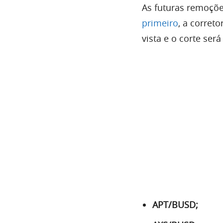
As futuras remoçõ
primeiro
, a corret
vista e o corte será
APT/BUSD;