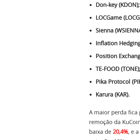
Don-key (KDON);
LOCGame (LOCG)
Sienna (WSIENNA
Inflation Hedging
Position Exchang
TE-FOOD (TONE)
Pika Protocol (PI
Karura (KAR).
A maior perda fica
remoção da KuCoin
baixa de
20,4%
, e 