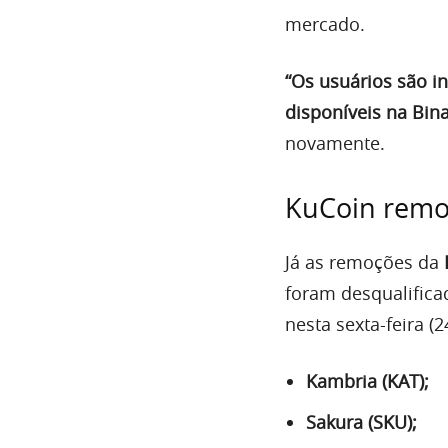
mercado.
“Os usuários são i
disponíveis na Bin
novamente.
KuCoin remo
Já as remoções da
foram desqualifica
nesta sexta-feira (24
Kambria (KAT);
Sakura (SKU);