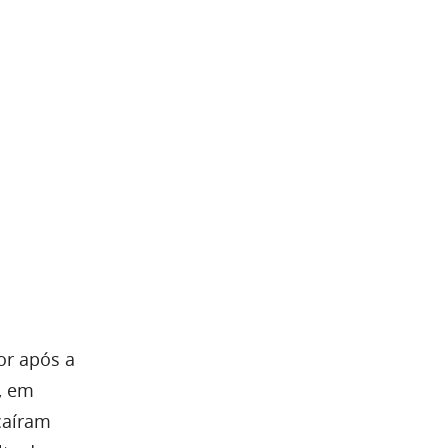
or após a
, em
caíram