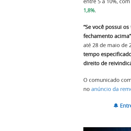
entre 5 a 10%, co
1,8%
.
“Se você possui os
fechamento acima”
até 28 de maio de 
tempo especificado
direito de reivindic
O comunicado comp
no
anúncio da rem
🔔 Ent