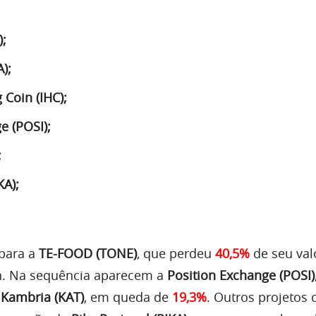
;
);
 Coin (IHC);
e (POSI);
;
KA);
 para a
TE-FOOD (TONE)
, que perdeu
40,5%
de seu val
. Na sequência aparecem a
Position Exchange (POSI)
a
Kambria (KAT)
, em queda de
19,3%
. Outros projetos 