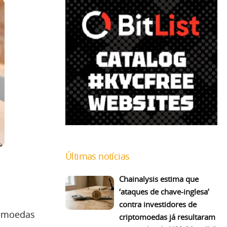
Últimas notícias
Chainalysis estima que
‘ataques de chave-inglesa’
contra investidores de
tomoedas
criptomoedas já resultaram