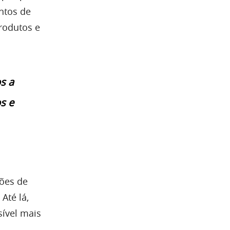
ntos de
produtos e
s a
s e
ções de
Até lá,
sível mais