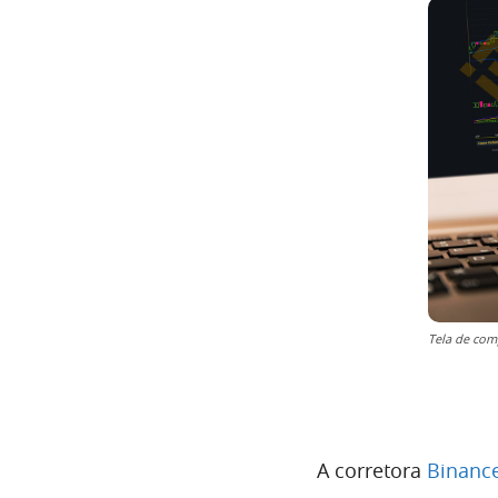
Tela de com
A corretora
Binanc