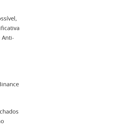
ssível,
ficativa
 Anti-
Binance
echados
no