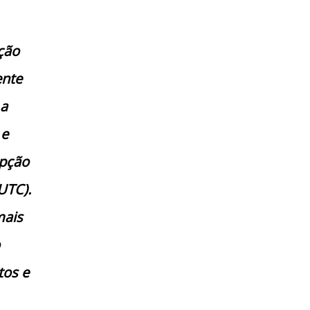
ção
ente
 a
 e
upção
UTC).
mais
tos e