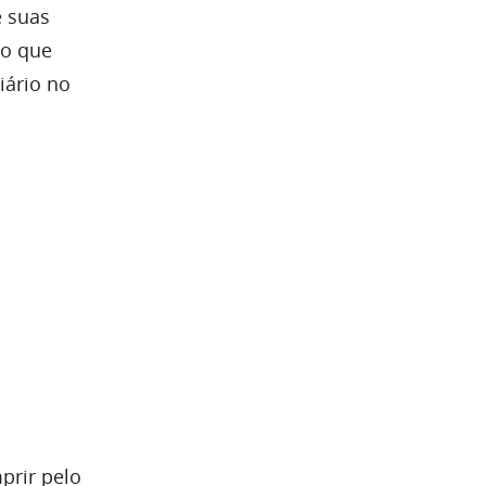
e suas
do que
iário no
prir pelo