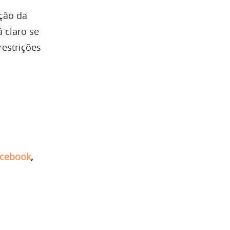
ação da
 claro se
restrições
cebook
,