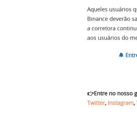
Aqueles usuários q
Binance deverão sa
a corretora contin
aos usuários do m
🔔 Ent
👉Entre no nosso 
Twitter
,
Instagram
,