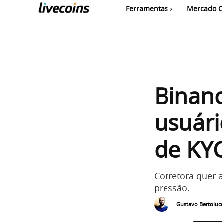
Ferramentas
Mercado C
Binan
usuári
de KY
Corretora quer 
pressão.
Gustavo Bertolucc