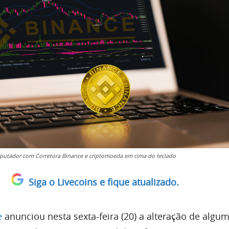
putador com Corretora Binance e criptomoeda em cima do teclado
Siga o Livecoins e fique atualizado.
e
anunciou nesta sexta-feira (20) a alteração de algu