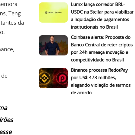
omemora
Lumx lança corredor BRL-
USDC na Stellar para viabilizar
ns, Teng
a liquidação de pagamentos
rtantes da
institucionais no Brasil
o.
Coinbase alerta: Proposta do
Banco Central de reter criptos
nance,
por 24h ameaça inovação e
competitividade no Brasil
Binance processa RedotPay
 de
por US$ 473 milhões,
alegando violação de termos
de acordo
uma
drões
 esse