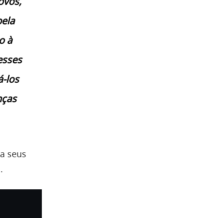
ovos,
pela
o à
esses
-los
nças
a seus
.