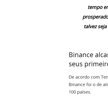
tempo em 
prosperado
talvez sej
Binance alca
seus primeir
De acordo com Teng
Binance foi o de a
100 países.