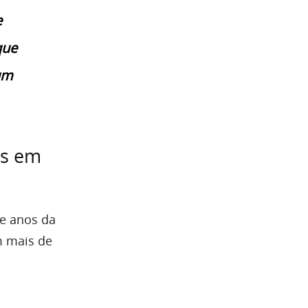
e
que
 um
os em
te anos da
m mais de