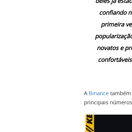
deles já estã
confiando n
primeira v
popularização
novatos e pr
confortáveis
A
Binance
também c
principais números