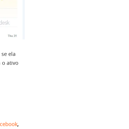
 se ela
 o ativo
cebook
,