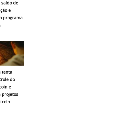
 saldo de
ação e
o programa
a
 tenta
trole do
coin e
a projetos
itcoin