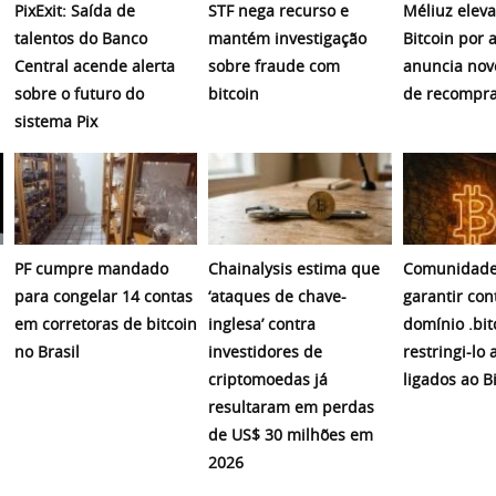
PixExit: Saída de
STF nega recurso e
Méliuz eleva
talentos do Banco
mantém investigação
Bitcoin por 
Central acende alerta
sobre fraude com
anuncia nov
sobre o futuro do
bitcoin
de recompr
sistema Pix
PF cumpre mandado
Chainalysis estima que
Comunidade
para congelar 14 contas
‘ataques de chave-
garantir con
em corretoras de bitcoin
inglesa’ contra
domínio .bit
no Brasil
investidores de
restringi-lo 
criptomoedas já
ligados ao B
resultaram em perdas
de US$ 30 milhões em
2026