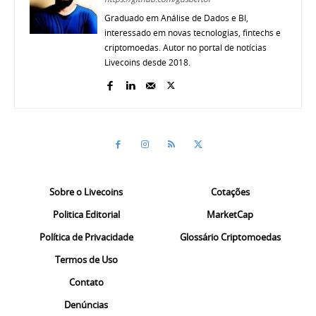
Graduado em Análise de Dados e BI,
interessado em novas tecnologias, fintechs e
criptomoedas. Autor no portal de notícias
Livecoins desde 2018.
Sobre o Livecoins
Cotações
Politica Editorial
MarketCap
Política de Privacidade
Glossário Criptomoedas
Termos de Uso
Contato
Denúncias