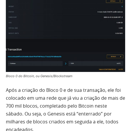
Bloco 0 do Bitcoin, ou Genesis/Blockstream
Após a criação do Bloco 0 e de sua transação, ele foi
colocado em uma rede que já viu a criação de mais de
700 mil blocos, completado pelo Bitcoin neste
sábado. Ou seja, o Genesis está “enterrado” por
milhares de blocos criados em seguida a ele, todos
encadeados.