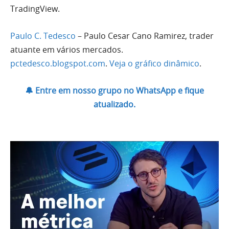
TradingView.
Paulo C. Tedesco
– Paulo Cesar Cano Ramirez, trader
atuante em vários mercados.
pctedesco.blogspot.com
.
Veja o gráfico dinâmico
.
🔔 Entre em nosso grupo no WhatsApp e fique
atualizado.