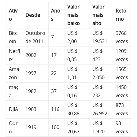
Valor
Valor
Ativ
Ano
Reto
Desde
mais
mais
o
s
rno
baixo
alto
Bitc
Outubro
US $
US $
9766
7
oin
de 2011
2,00
19.531
vezes
Netfl
US $
US $
1209
2002
17
ix
0,35
423
vezes
Ama
US $
US $
1565
1997
22
zon
1,31
2.050
vezes
maç
US $
US $
1450
1982
37
ã
0,16
232
vezes
US $
US $
873
DJIA
1903
116
30,88
26.952
vezes
Our
US $
US $
93
1919
100
o
20,67
1.920
vezes