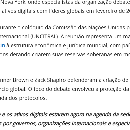
ova York, onde especialistas da organização debat
a ativos digitais com líderes globais em fevereiro de 2
durante o colóquio da Comissão das Nações Unidas p
Internacional (UNCITRAL). A reunião representa um m
oin
à estrutura econômica e jurídica mundial, com pa
 considerando criarem suas reservas soberanas em 
onner Brown e Zack Shapiro defenderam a criação d
rcio global. O foco do debate envolveu a proteção da
zada dos protocolos.
n e os ativos digitais estarem agora na agenda da se
 por governos, organizações internacionais e especia