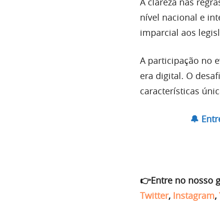
A clareza nas regr
nível nacional e in
imparcial aos legi
A participação no e
era digital. O desa
características úni
🔔 Ent
👉Entre no nosso 
Twitter
,
Instagram
,