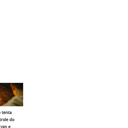
 tenta
trole do
coin e