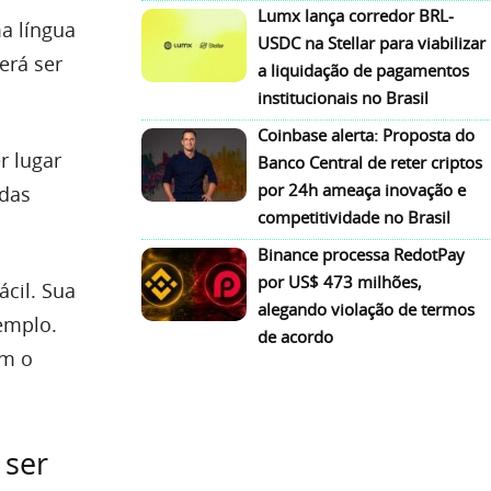
Lumx lança corredor BRL-
a língua
USDC na Stellar para viabilizar
erá ser
a liquidação de pagamentos
institucionais no Brasil
Coinbase alerta: Proposta do
r lugar
Banco Central de reter criptos
por 24h ameaça inovação e
edas
competitividade no Brasil
Binance processa RedotPay
por US$ 473 milhões,
ácil. Sua
alegando violação de termos
emplo.
de acordo
om o
 ser