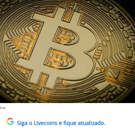
abay
Siga o Livecoins e fique atualizado.