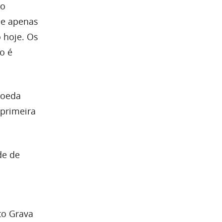
 o
ue apenas
 hoje. Os
o é
moeda
 primeira
de de
to Grava