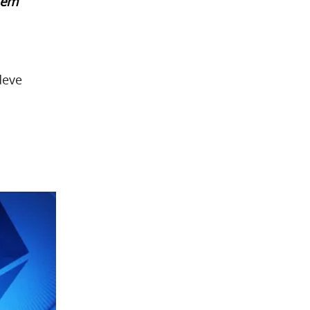
 em
deve