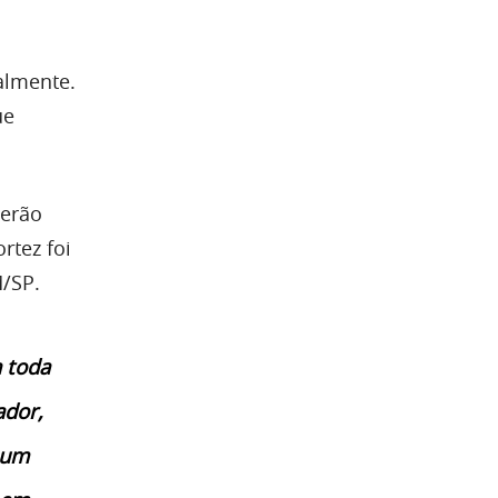
almente.
ue
.
verão
rtez foi
M/SP.
 toda
ador,
 um