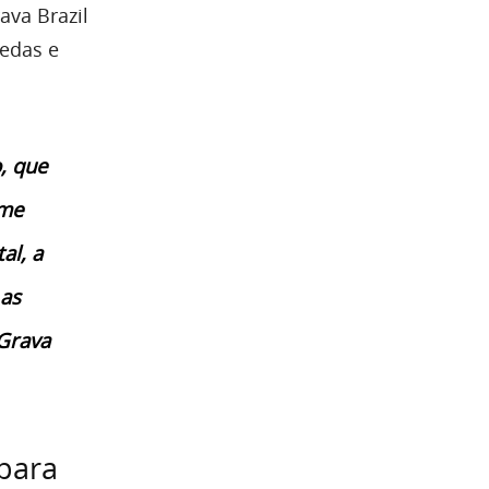
ava Brazil
oedas e
, que
 me
al, a
 as
 Grava
para