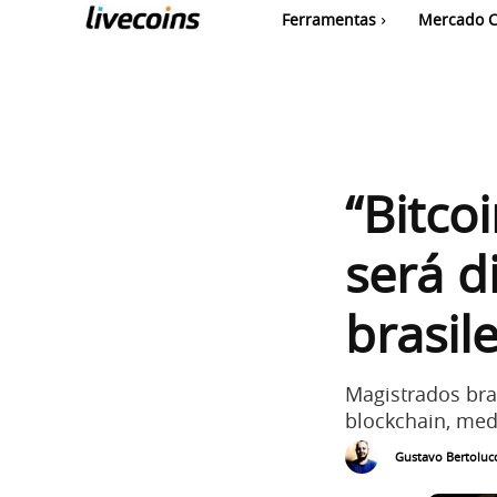
Ferramentas
Mercado C
“Bitco
será di
brasile
Magistrados bra
blockchain, medi
Gustavo Bertolucc