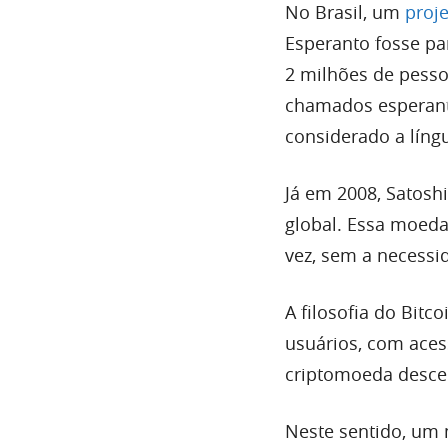
No Brasil, um
proj
Esperanto fosse pa
2 milhões de pess
chamados esperant
considerado a língu
Já em 2008, Satos
global. Essa moeda 
vez, sem a necess
A filosofia do Bit
usuários, com acess
criptomoeda desce
Neste sentido, um 