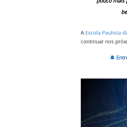
pouco mais p
be
A
Escola Paulista d
continuar nos próx
🔔 Ent