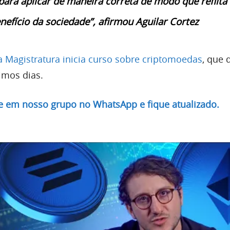
ara aplicar de maneira correta de modo que reflita
nefício da sociedade”, afirmou Aguilar Cortez
a Magistratura inicia curso sobre criptomoedas
, que 
imos dias.
re em nosso grupo no WhatsApp e fique atualizado.