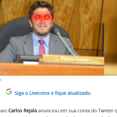
a
Siga o Livecoins e fique atualizado.
uaio
Carlos Rejala
anunciou em sua conta do Twitter q