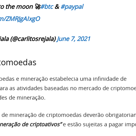
to the moon 🚀
#btc
&
#paypal
com/ZMRJgAIxgO
ala (@carlitosrejala)
June 7, 2021
ptomoedas
moedas e mineração estabelecia uma infinidade de
ra as atividades baseadas no mercado de criptomoe
es de mineração.
 de mineração de criptomoedas deverão obrigatoria
neração de criptoativos”
e estão sujeitas a pagar imp