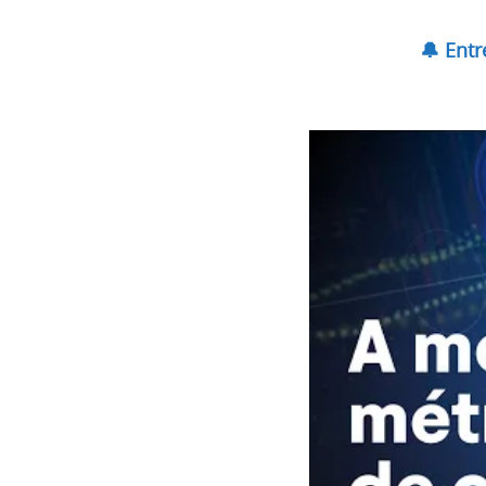
🔔 Ent