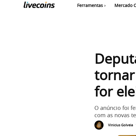
Ferramentas
Mercado C
Deputa
tornar
for el
O anúncio foi f
com as novas tec
Vinicius Golveia