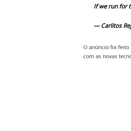
If we run for 
— Carlitos Rej
O anúncio foi feit
com as novas tecnol