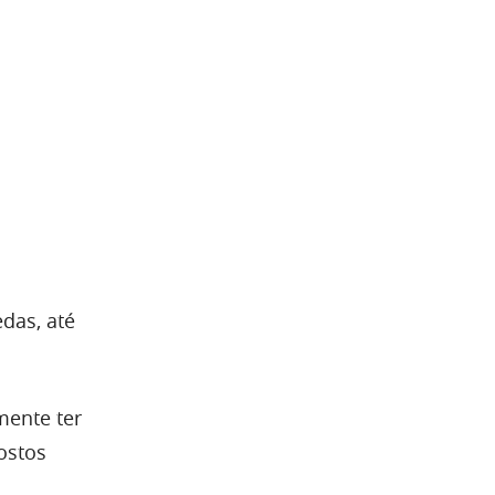
das, até
mente ter
ostos