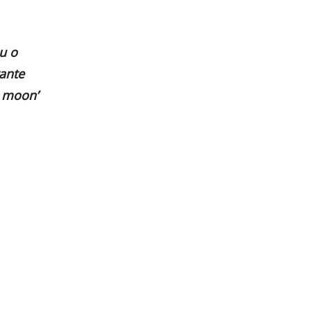
u o
ante
e moon’