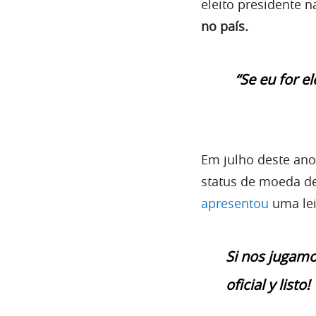
eleito presidente n
no país.
“Se eu for e
Em julho deste an
status de moeda de 
apresentou
uma lei
Si nos jugamos
oficial y listo!