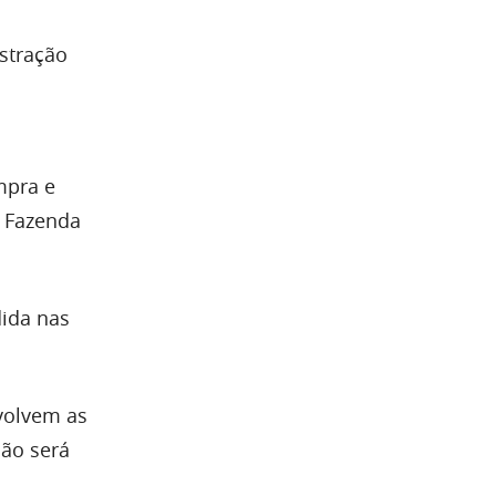
istração
mpra e
e Fazenda
dida nas
nvolvem as
não será