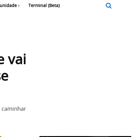
unidade
Terminal (Beta)
 vai
se
e caminhar