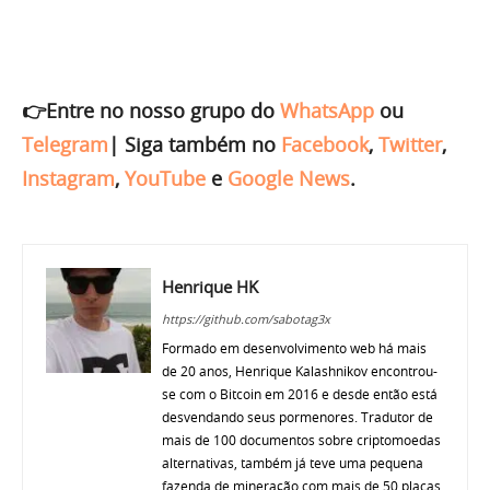
👉Entre no nosso grupo do
WhatsApp
ou
Telegram
|
Siga também no
Facebook
,
Twitter
,
Instagram
,
YouTube
e
Google News
.
Henrique HK
https://github.com/sabotag3x
Formado em desenvolvimento web há mais
de 20 anos, Henrique Kalashnikov encontrou-
se com o Bitcoin em 2016 e desde então está
desvendando seus pormenores. Tradutor de
mais de 100 documentos sobre criptomoedas
alternativas, também já teve uma pequena
fazenda de mineração com mais de 50 placas