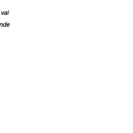
vai
ande