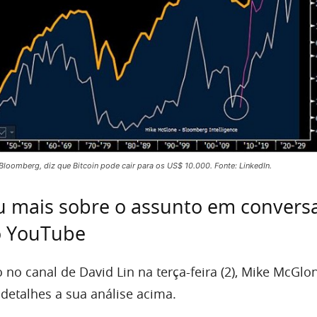
Bloomberg, diz que Bitcoin pode cair para os US$ 10.000. Fonte: LinkedIn.
ou mais sobre o assunto em convers
o YouTube
no canal de David Lin na terça-feira (2), Mike McGlo
detalhes a sua análise acima.