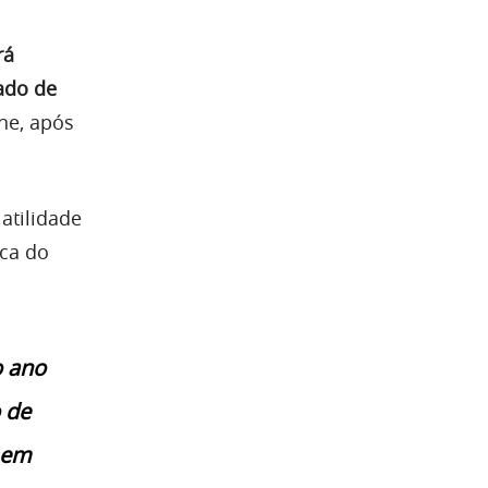
rá
ado de
ne, após
atilidade
rca do
o ano
 de
o em