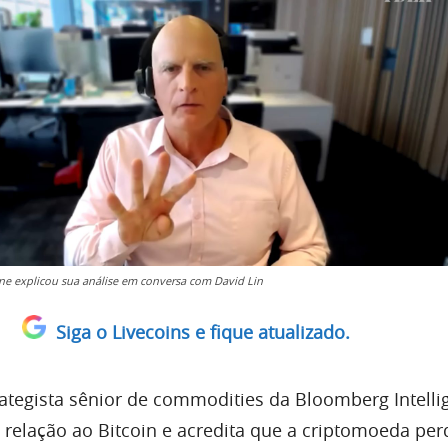
e explicou sua análise em conversa com David Lin
Siga o Livecoins e fique atualizado.
rategista sênior de commodities da Bloomberg Intelli
 relação ao Bitcoin e acredita que a criptomoeda pe