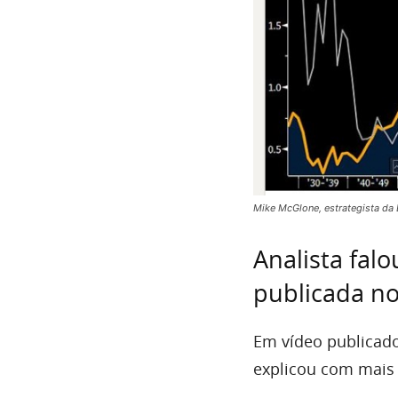
Mike McGlone, estrategista da 
Analista fal
publicada n
Em vídeo publicado 
explicou com mais 