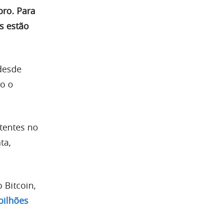
bro. Para
s estão
desde
o o
tentes no
ta,
 Bitcoin,
bilhões