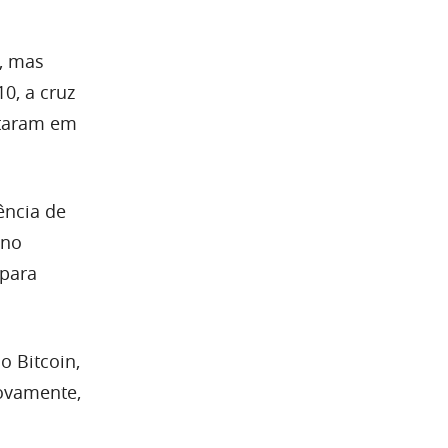
n, mas
0, a cruz
ltaram em
ência de
 no
 para
o Bitcoin,
novamente,