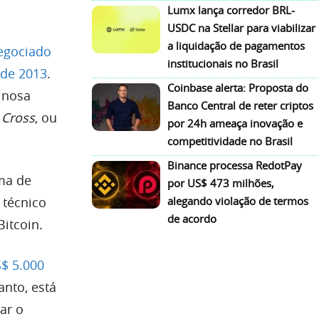
Lumx lança corredor BRL-
USDC na Stellar para viabilizar
a liquidação de pagamentos
negociado
institucionais no Brasil
sde 2013
.
Coinbase alerta: Proposta do
inosa
Banco Central de reter criptos
 Cross
, ou
por 24h ameaça inovação e
competitividade no Brasil
Binance processa RedotPay
ma de
por US$ 473 milhões,
 técnico
alegando violação de termos
de acordo
itcoin.
S$ 5.000
nto, está
ar o