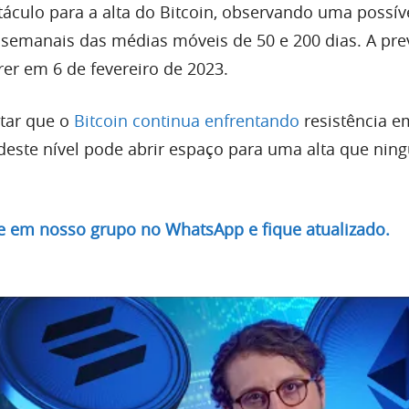
táculo para a alta do Bitcoin, observando uma possív
 semanais das médias móveis de 50 e 200 dias. A pre
rer em 6 de fevereiro de 2023.
tar que o
Bitcoin continua enfrentando
res
i
stência
em
 deste nível pode abrir espaço para uma alta que ni
re em nosso grupo no WhatsApp e fique atualizado.