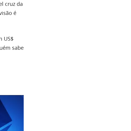
el cruz da
visão é
 US$
nguém sabe