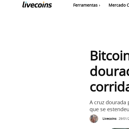
Ferramentas
Mercado C
Bitcoi
dourad
corrid
A cruz dourada 
que se estendeu
Livecoins
29/01/