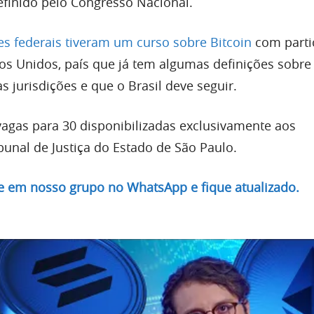
efinido pelo Congresso Nacional.
zes federais tiveram um curso sobre Bitcoin
com parti
dos Unidos, país que já tem algumas definições sobre
 jurisdições e que o Brasil deve seguir.
vagas para 30 disponibilizadas exclusivamente aos
bunal de Justiça do Estado de São Paulo.
re em nosso grupo no WhatsApp e fique atualizado.