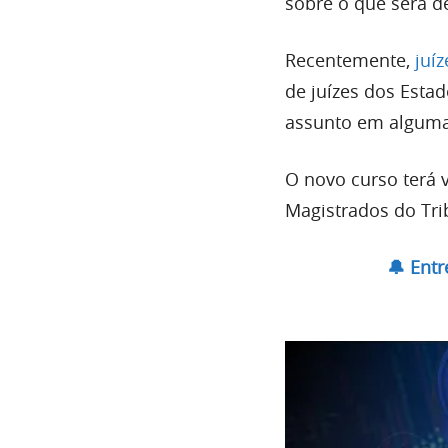
sobre o que será d
Recentemente,
juí
de juízes dos Esta
assunto em algumas
O novo curso terá 
Magistrados do Tri
🔔 Ent