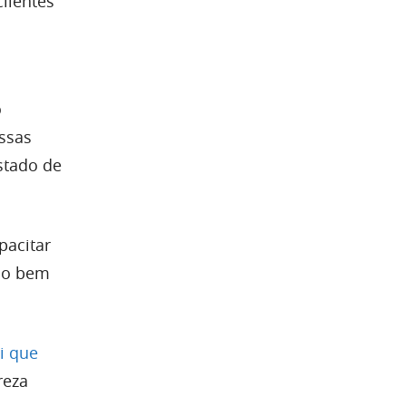
lientes
o
ssas
stado de
pacitar
ão bem
i que
reza