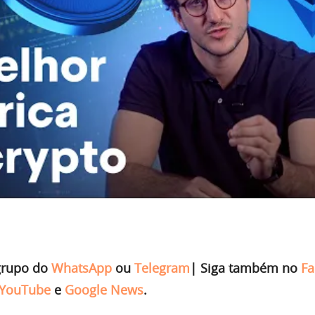
grupo do
WhatsApp
ou
Telegram
|
Siga também no
Fa
YouTube
e
Google News
.