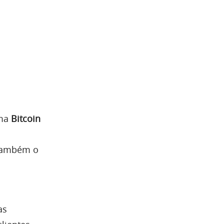
ema
Bitcoin
 também o
a
as