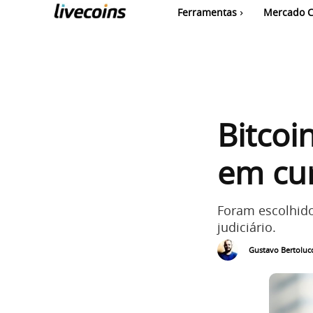
Ferramentas
Mercado C
Bitcoi
em cur
Foram escolhid
judiciário.
Gustavo Bertolucc