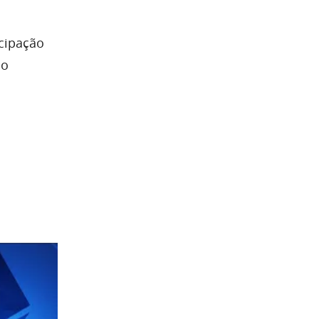
cipação
 o