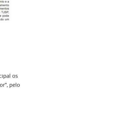
cipal os
r”, pelo