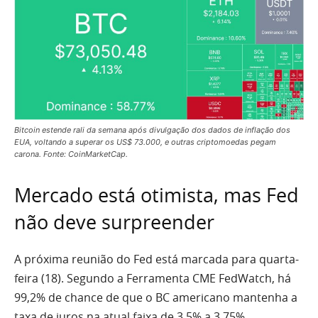
Bitcoin estende rali da semana após divulgação dos dados de inflação dos
EUA, voltando a superar os US$ 73.000, e outras criptomoedas pegam
carona. Fonte: CoinMarketCap.
Mercado está otimista, mas Fed
não deve surpreender
A próxima reunião do Fed está marcada para quarta-
feira (18). Segundo a Ferramenta CME FedWatch, há
99,2% de chance de que o BC americano mantenha a
taxa de juros na atual faixa de 3,5% a 3,75%.