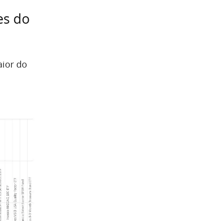
es do
aior do