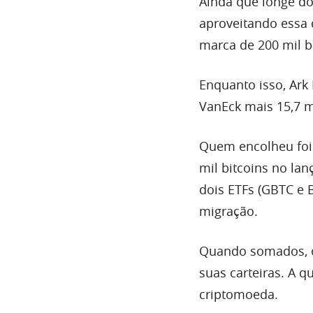
Ainda que longe d
aproveitando essa 
marca de 200 mil bi
Enquanto isso, Ark 
VanEck mais 15,7 
Quem encolheu foi 
mil bitcoins no la
dois ETFs (GBTC e 
migração.
Quando somados, o
suas carteiras. A q
criptomoeda.