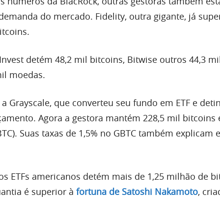
os números da BlacRock, outras gestoras também est
demanda do mercado. Fidelity, outra gigante, já supe
tcoins.
Invest detém 48,2 mil bitcoins, Bitwise outros 44,3 mi
mil moedas.
a Grayscale, que converteu seu fundo em ETF e deti
nçamento. Agora a gestora mantém 228,5 mil bitcoins
BTC). Suas taxas de 1,5% no GBTC também explicam 
s ETFs americanos detém mais de 1,25 milhão de bi
uantia é superior à
fortuna de Satoshi Nakamoto
, cri