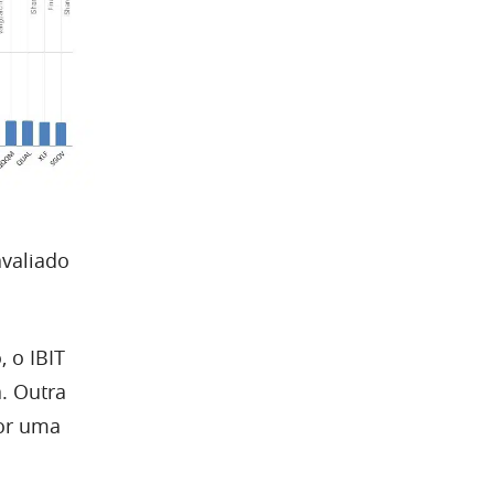
avaliado
 o IBIT
a. Outra
por uma