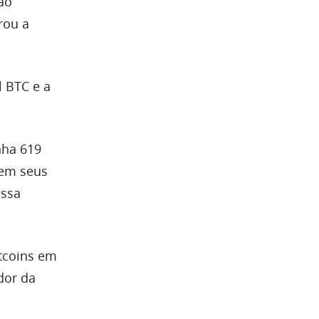
ão
rou a
l BTC e a
nha 619
 em seus
essa
tcoins em
ador da