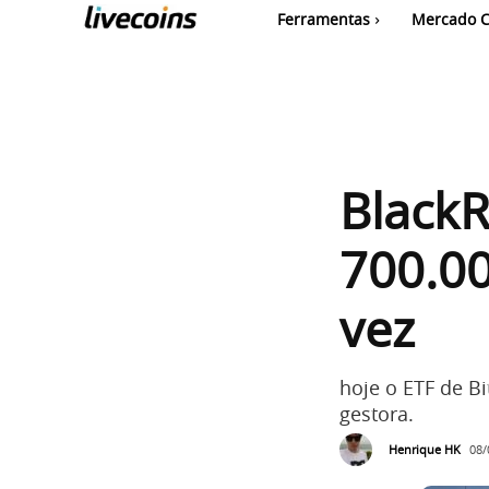
Ferramentas
Mercado C
BlackR
700.00
vez
hoje o ETF de B
gestora.
Henrique HK
08/