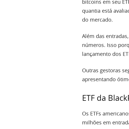
bitcoins em seu ETF
quantia está avalia
do mercado.
Além das entradas,
números. Isso por
lançamento dos ETF
Outras gestoras s
apresentando óti
ETF da Black
Os ETFs americanos
milhões em entrada