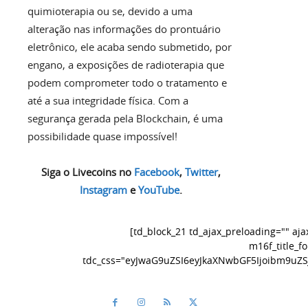
quimioterapia ou se, devido a uma
alteração nas informações do prontuário
eletrônico, ele acaba sendo submetido, por
engano, a exposições de radioterapia que
podem comprometer todo o tratamento e
até a sua integridade física. Com a
segurança gerada pela Blockchain, é uma
possibilidade quase impossível!
Siga o Livecoins no
Facebook
,
Twitter
,
Instagram
e
YouTube
.
[td_block_21 td_ajax_preloading="" aj
m16f_title_f
tdc_css="eyJwaG9uZSI6eyJkaXNwbGF5Ijoibm9uZ