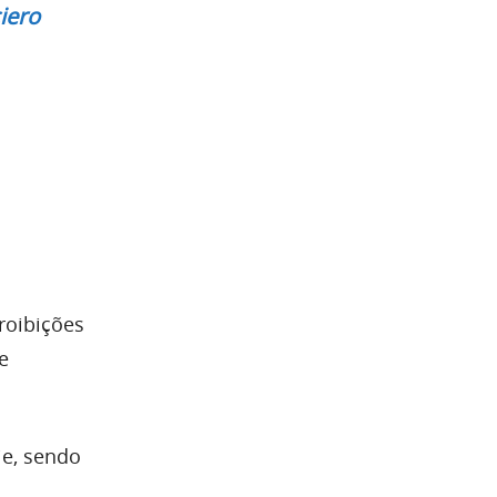
iero
roibições
e
je, sendo