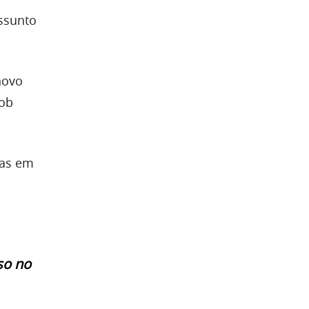
ssunto
novo
sob
nas em
so no