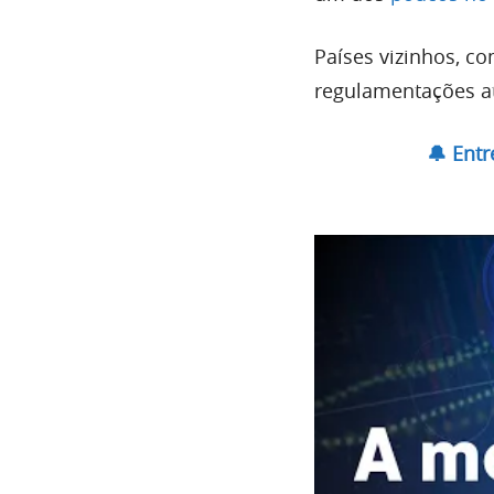
Países vizinhos, co
regulamentações at
🔔 Ent