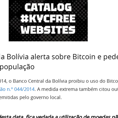
a Bolívia alerta sobre Bitcoin e ped
 população
14, o Banco Central da Bolívia proibiu o uso do Bitco
ão n.º 044/2014
. A medida extrema também citou ou
mitidas pelo governo local.
desta data, fica vedada a utilização de moedas n