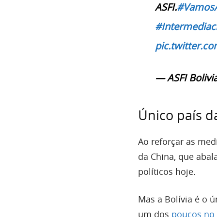
ASFI.
#VamosA
#Intermediac
pic.twitter.
— ASFI Bolivia
Único país da
Ao reforçar as medi
da China, que abal
políticos hoje.
Mas a Bolívia é o ú
um dos
poucos no 