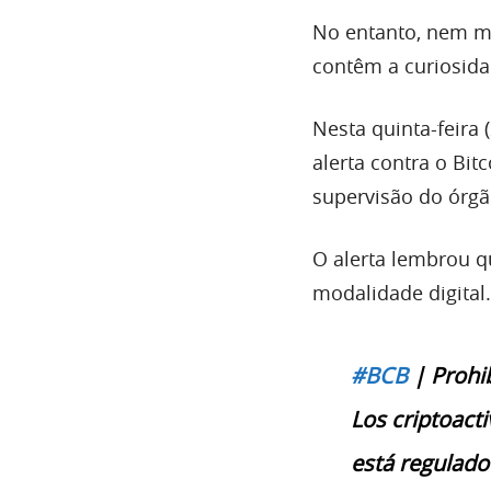
No entanto, nem me
contêm a curiosida
Nesta quinta-feira 
alerta contra o Bi
supervisão do órgão
O alerta lembrou 
modalidade digital.
#BCB
| Prohib
Los criptoact
está regulado