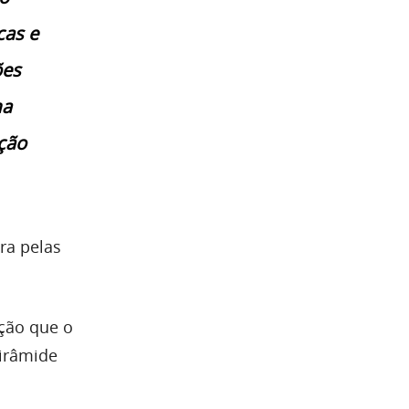
cas e
ões
ma
ução
ra pelas
ção que o
pirâmide