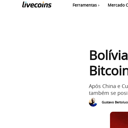
Ferramentas
Mercado C
Bolívi
Bitcoi
Após China e Cub
também se posi
Gustavo Bertolucc